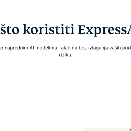
što koristiti Express
up naprednim AI modelima i alatima bez izlaganja vaših po
riziku.