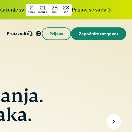
2
21
28
21
vlačenje za:
Prijavi se sada
DANA
HOURS
MIN
SEC
Proizvodi
Prijava
Započnite razgovor
xpressMailGuard
rivatna usluga za
azmjenu e-poruka
Intego
a zaštitu vašeg
Nagrađivani
andučića ulazne
holiday.com
macOS
ošte i identiteta.
eSIM
antivirusni
Besplatni
anja.
xpressAI
program,
eSIM u više
rvi AI za
vatrozid,
od 150
orisnike
alati za
destinacija.
aka.
oji
sustav i
okreće
ostalo.
ouzdano
ačunalstvo