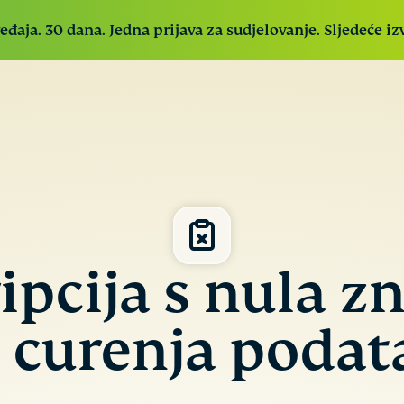
đaja. 30 dana. Jedna prijava za sudjelovanje. Sljedeće iz
ExpressVPN
E
Industrijski
ExpressVPN for Teams
Nabavite brzu i
P
vodeći,
sigurnu VPN zaštitu za timove koji rastu.
r
ultrabrz VPN
Jednostavna implementacija, lako upravljanje,
z
sa sigurnim
napravljeno za skaliranje
s
poslužiteljima
p
u 113 zemalja.
ipcija s nula zn
E
P
k
ExpressKeys
 curenja podat
k
Sigurno
p
pohranjuje
p
neograničen
r
broj lozinki,