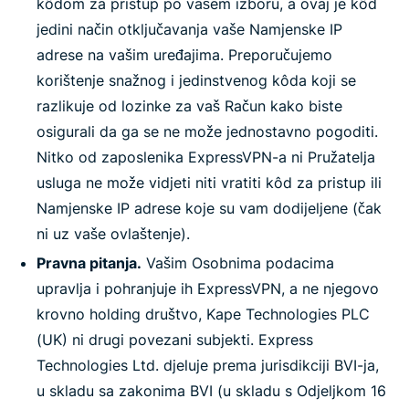
kôdom za pristup po vašem izboru, a ovaj je kôd
jedini način otključavanja vaše Namjenske IP
adrese na vašim uređajima. Preporučujemo
korištenje snažnog i jedinstvenog kôda koji se
razlikuje od lozinke za vaš Račun kako biste
osigurali da ga se ne može jednostavno pogoditi.
Nitko od zaposlenika ExpressVPN-a ni Pružatelja
usluga ne može vidjeti niti vratiti kôd za pristup ili
Namjenske IP adrese koje su vam dodijeljene (čak
ni uz vaše ovlaštenje).
Pravna pitanja.
Vašim Osobnima podacima
upravlja i pohranjuje ih ExpressVPN, a ne njegovo
krovno holding društvo, Kape Technologies PLC
(UK) ni drugi povezani subjekti. Express
Technologies Ltd. djeluje prema jurisdikciji BVI-ja,
u skladu sa zakonima BVI (u skladu s Odjeljkom 16