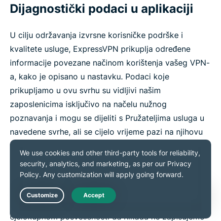
Dijagnostički podaci u aplikaciji
U cilju održavanja izvrsne korisničke podrške i
kvalitete usluge, ExpressVPN prikuplja određene
informacije povezane načinom korištenja vašeg VPN-
a, kako je opisano u nastavku. Podaci koje
prikupljamo u ovu svrhu su vidljivi našim
zaposlenicima isključivo na načelu nužnog
poznavanja i mogu se dijeliti s Pružateljima usluga u
navedene svrhe, ali se cijelo vrijeme pazi na njihovu
tajnost.
Vodimo računa da Statistički podaci o korištenju i
Dijagnostički podaci u aplikaciji nikada ne sadrže
nikakve osjetljive informacije, u skladu s našom
Live Chat
cjelokupnom posvećenosti da nikada ne zapisujemo