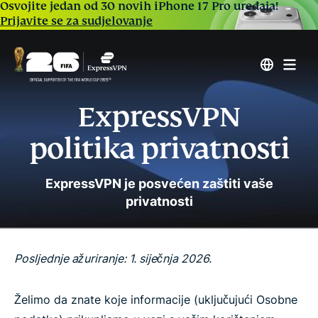
Osvojite jedan od 30 novih iPhone 17 Pro uređaja!
Prijavite se za sudjelovanje
ExpressVPN
politika privatnosti
ExpressVPN je posvećen zaštiti vaše
privatnosti
Posljednje ažuriranje: 1. siječnja 2026.
Želimo da znate koje informacije (uključujući Osobne