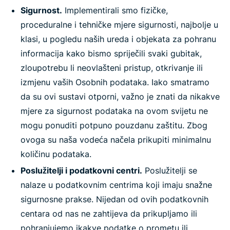
Sigurnost.
Implementirali smo fizičke,
proceduralne i tehničke mjere sigurnosti, najbolje u
klasi, u pogledu naših ureda i objekata za pohranu
informacija kako bismo spriječili svaki gubitak,
zloupotrebu li neovlašteni pristup, otkrivanje ili
izmjenu vaših Osobnih podataka. Iako smatramo
da su ovi sustavi otporni, važno je znati da nikakve
mjere za sigurnost podataka na ovom svijetu ne
mogu ponuditi potpuno pouzdanu zaštitu. Zbog
ovoga su naša vodeća načela prikupiti minimalnu
količinu podataka.
Poslužitelji i podatkovni centri.
Poslužitelji se
nalaze u podatkovnim centrima koji imaju snažne
sigurnosne prakse. Nijedan od ovih podatkovnih
centara od nas ne zahtijeva da prikupljamo ili
pohranjujemo ikakve podatke o prometu ili