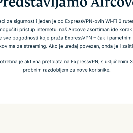
Predstavljamo Aircov
njaci za sigurnost i jedan je od ExpressVPN-ovih Wi-Fi 6 ru
ogućiti pristup internetu, naš Aircove asortiman ide korak 
e sve pogodnosti koje pruža ExpressVPN – čak i pametnim 
ckovima za streaming. Ako je uređaj povezan, onda je i zašti
otrebna je aktivna pretplata na ExpressVPN, s uključenim 
probnim razdobljem za nove korisnike.