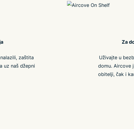
ja
Za do
alazili, zaštita
Uživajte u bezb
ja uz naš džepni
domu. Aircove je
obitelji, čak i