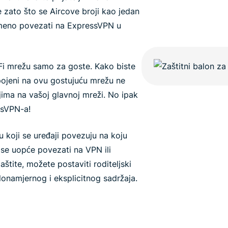
je zato što se Aircove broji kao jedan
emeno povezati na ExpressVPN u
Fi mrežu samo za goste. Kako biste
 spojeni na ovu gostujuću mrežu ne
ima na vašoj glavnoj mreži. No ipak
ssVPN-a!
 koji se uređaji povezuju na koju
li se uopće povezati na VPN ili
štite, možete postaviti roditeljski
 zlonamjernog i eksplicitnog sadržaja.