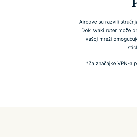
Aircove su razvili struč
Dok svaki ruter može om
vašoj mreži omogućuj
sti
*Za značajke VPN-a p