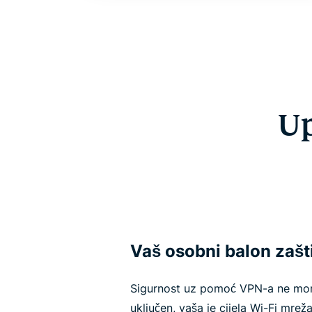
Up
Vaš osobni balon zašt
Sigurnost uz pomoć VPN-a ne mora
uključen, vaša je cijela Wi-Fi mreža 