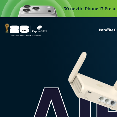
30 novih iPhone 17 Pro ure
Istražite
ExpressVPN for Teams
VPN protection for grow
to deploy, simple to man
scale.