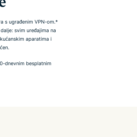
e
tera s ugrađenim VPN-om.*
dalje: svim uređajima na
kućanskim aparatima i
ćen.
30-dnevnim besplatnim