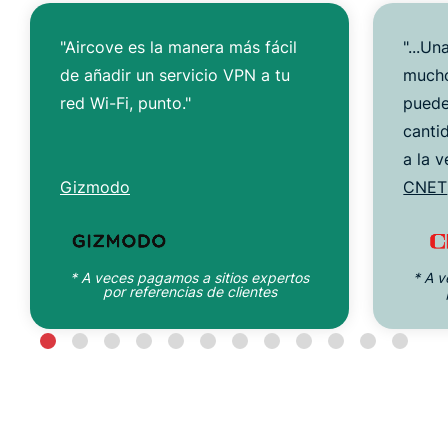
"Aircove es la manera más fácil
"...Un
de añadir un servicio VPN a tu
mucho
red Wi-Fi, punto."
puede
canti
a la v
Gizmodo
CNET
* A veces pagamos a sitios expertos
* A v
por referencias de clientes