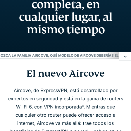
completa, en
cualquier lugar, al
mismo tiempo
OZCA LA FAMILIA AIRCOVE
¿QUÉ MODELO DE AIRCOVE DEBERÍAS ELEGIR?
A
El nuevo Aircove
El nuevo Aircove
Aircove es una experiencia diferente
Aircove, de ExpressVPN, está desarrollado por
expertos en seguridad y está en la gama de routers
Wi-Fi 6, con VPN incorporada*. Mientras que
Conozca la familia Aircove
cualquier otro router puede ofrecer acceso a
internet, Aircove va más allá: trae todos los
¿Qué modelo de Aircove deberías elegir?