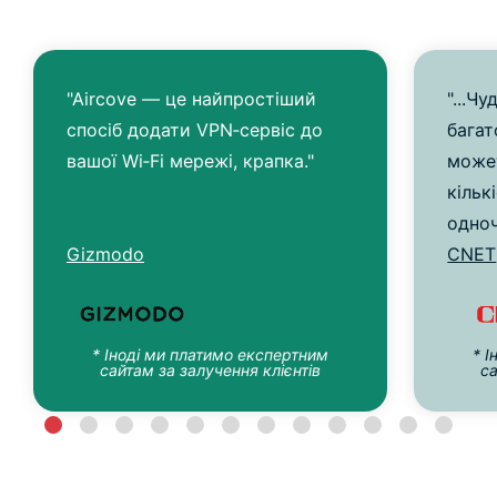
"Aircove — це найпростіший
"...Ч
спосіб додати VPN‑сервіс до
багат
вашої Wi‑Fi мережі, крапка."
может
кільк
одноч
Gizmodo
CNET
* Іноді ми платимо експертним
* 
сайтам за залучення клієнтів
са