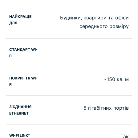
НАЙКРАЩЕ
Будинки, квартири та офіси
ДЛЯ
середнього розміру
СТАНДАРТ WI-
FI
ПОКРИТТЯ WI-
~150 кв. м
FI
З’ЄДНАННЯ
5 гігабітних портів
ETHERNET
WI-FI LINK*
Так