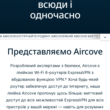
всюди і
одночасно
И AIRCOVE
ЗУСТРІЧАЙТЕ РОДИНУ AIRCOVE
ЯКИЙ AIRCOVE ВАРТО ОБРАТ
Представляємо Aircove
Представляємо Aircove
Відкрийте для себе переваги Aircove
Розроблений експертами з безпеки, Aircove є
лінійкою Wi-Fi 6-роутерів ExpressVPN з
вбудованою функцією VPN.* Хоча будь-який
Зустрічайте родину Aircove
роутер забезпечує доступ до Інтернету, наша
лінійка Aircove пропонує щось більше: миттєвий
Який Aircove варто обрати?
доступ до всіх можливостей ExpressVPN для всіх
пристроїв у вашій мережі — навіть для розумних