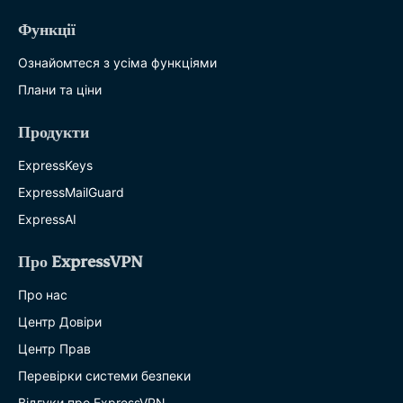
Функції
Ознайомтеся з усіма функціями
Плани та ціни
Продукти
ExpressKeys
ExpressMailGuard
ExpressAI
Про ExpressVPN
Про нас
Центр Довіри
Центр Прав
Перевірки системи безпеки
Відгуки про ExpressVPN