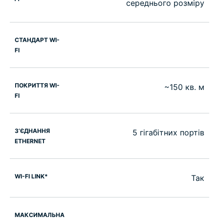
середнього розміру
СТАНДАРТ WI-
FI
ПОКРИТТЯ WI-
~150 кв. м
FI
З’ЄДНАННЯ
5 гігабітних портів
ETHERNET
WI-FI LINK*
Так
МАКСИМАЛЬНА