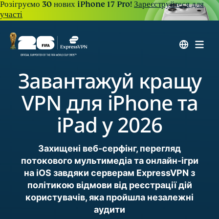
Розігруємо 30 нових iPhone 17 Pro!
Зареєструйтеся для
участі
Завантажуй кращу
VPN для iPhone та
iPad у 2026
Захищені веб-серфінг, перегляд
потокового мультимедіа та онлайн-ігри
на iOS завдяки серверам ExpressVPN з
політикою відмови від реєстрації дій
користувачів, яка пройшла незалежні
аудити