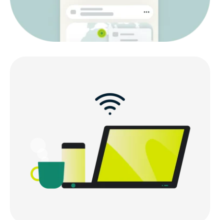
Чому для iOS слід обирати саме ExpressVPN?
Що Користувачі Думають Про ExpressVPN
ЧаПи: Про VPN для iOS
Спробуй ExpressVPN без ризику на iPhone та
iPad