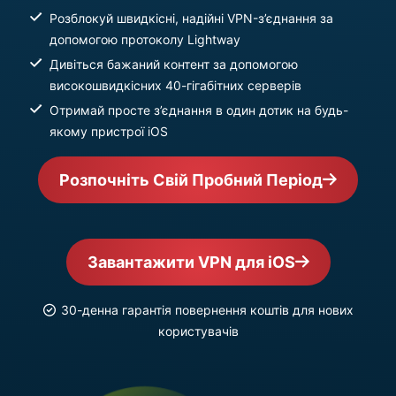
Розблокуй швидкісні, надійні VPN-з’єднання за
допомогою протоколу Lightway
Дивіться бажаний контент за допомогою
високошвидкісних 40-гігабітних серверів
Отримай просте з’єднання в один дотик на будь-
якому пристрої iOS
Розпочніть Свій Пробний Період
Завантажити VPN для iOS
30-денна гарантія повернення коштів для нових
користувачів