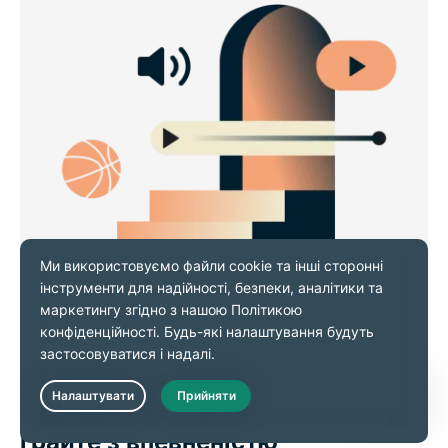
Займайтесь веб-серфінгом,
дивіться потоковий контент та
Live Chat
грайте з впевненістю