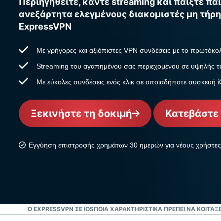
Περιηγηθείτε, κάντε streaming και παίξτε παι
ανεξάρτητα ελεγμένους διακομιστές μη τήρ
ExpressVPN
Με γρήγορες και αξιόπιστες VPN συνδέσεις με το πρωτόκο
Streaming του αγαπημένου σας περιεχομένου σε υψηλής τ
Με εύκολες συνδέσεις ενός κλικ σε οποιαδήποτε συσκευή 
Ξεκινήστε τη δοκιμή
Κατεβάστε 
Εγγύηση επιστροφής χρημάτων 30 ημερών για νέους χρήστες
ΆΣΕΤΕ ΤΟ EXPRESSVPN ΣΕ IOS
ΠΟΙΑ ΧΑΡΑΚΤΗΡΙΣΤΙΚΆ ΠΡΈΠΕΙ ΝΑ ΚΟΙΤΆΞΕ