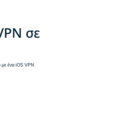
VPN σε
ο με ένα iOS VPN