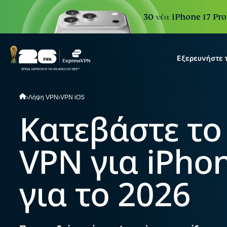
30 νέα iPhone 17 Pro
Εξερευνήστε 
ExpressVPN for Teams
Λήψη VPN
VPN iOS
VPN protection for growi
Κατεβάστε το
to deploy, simple to manag
scale.
VPN για iPhon
για το 2026