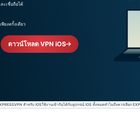
ยืนยันตัวตน
computing
ะเชื่อถือได้
หลายชั้น และ
สำหรับความ
อื่น ๆ
อัจฉริยะที่เน้น
ความเป็นส่วน
ียงครั้งเดียว
ตัว
Identity
ดาวน์โหลด VPN iOS
Defender
ชุดเครื่องมือ
ป้องกันและเฝ้า
ระวัง ID ที่ทรง
พลัง พร้อม
เครื่องมือลบ
ข้อมูล
 EXPRESSVPN สำหรับ IOS
ใช้งานเข้ากันได้กับอุปกรณ์ IOS ทั้งหมด
ทำไมถึงควรเลือก E