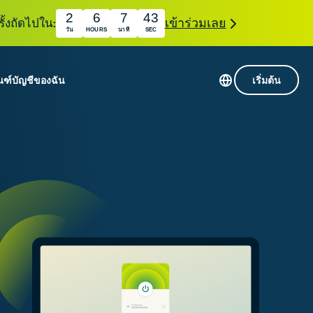
2
6
7
42
ั้งถัดไปใน:
เข้าร่วมเลย
วัน
HOURS
นาที
SEC
ณฑ์
บัญชีของฉัน
เริ่มต้น
เซิร์ฟเวอร์ใน 113 ประเทศ
Intego
านขั้นเริ่มต้น
VPN ความเร็วสูง
Award-
VPN สำหรับเล่นเกม
com
winning
หัสของ VPN
กี่ยวกับ ExpressVPN
macOS
น
antivirus,
firewall,
ชีจะมอบการเข้าถึงชุดเครื่องมือความเป็นส่วนตัว
system tools,
พิ่มขึ้นอย่างต่อเนื่องซึ่งสามารถใช้งานร่วมกันได้
and more.
ชีวิตดิจิทัลของคุณ