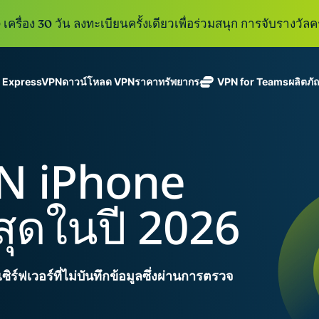
เครื่อง 30 วัน ลงทะเบียนครั้งเดียวเพื่อร่วมสนุก การจับรางวัลคร
ู ExpressVPN
ดาวน์โหลด VPN
ราคา
ทรัพยากร
VPN for Teams
ผลิตภั
ExpressVPN
ExpressMailGuard
VPN ที่เร็วที่สุด
Get fast, secure
ในสาขา
บริการ email relay
นโยบายการไม่บันทึกข้อมูล
Windows
VPN คืออะไร?
ใหม่
ing teams. Easy
อุตสาหกรรม
แบบส่วนตัวสำหรับ
ใช้ได้บนหลายอุปกรณ์
MacOS
VPN สำหรับผู้ใช้ง
ใหม่
age, built to
N iPhone
พร้อมเซิร์ฟเวอร์
ปกป้องกล่องข้อความ
เข้าถึงบริการออนไลน์อย่างปลอดภัย
Linux
วิธีใช้งาน VPN
ใหม่
holiday.
ที่ปลอดภัยใน
ขาเข้าและตัวตนของ
สำรวจดูคุณสมบัติทั้งหมด
อธิบายการเข้าร
เ
eSIM
ประเทศ 113
คุณ
ี่สุดในปี 2026
eSIM ฟรีใ
ประเทศ
กว่า 150
ExpressAI
ประเทศ
การสมัครสมาชิกหนึ่งบัญ
AI สำหรับผู้
ExpressKeys
และความปลอดภัยที่มีการเ
บริโภคราย
ร์ฟเวอร์ที่ไม่บันทึกข้อมูลซึ่งผ่านการตรวจ
การจัดการรหัส
แรกที่ขับ
อย่างราบรื่นเพื่อยกระดับ
ผ่านที่มีความ
เคลื่อนโดย
ปลอดภัย การ
confidential
ดูผลิตภัณฑ์ทั้งหมด