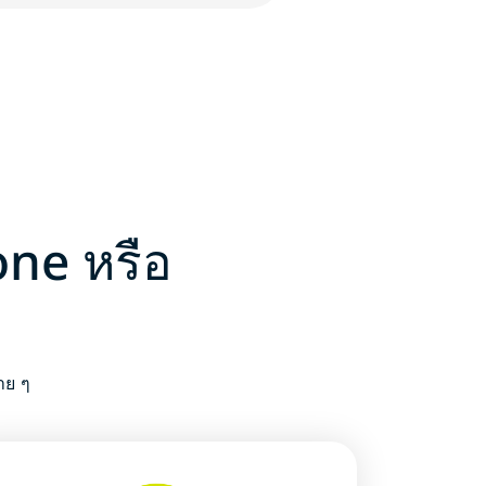
one หรือ
าย ๆ