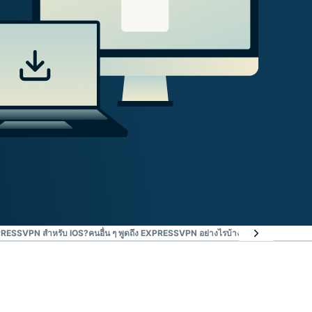
XPRESSVPN สำหรับ IOS?
คนอื่น ๆ พูดถึง EXPRESSVPN อย่างไรบ้าง
คำถามที่พบบ่อย : เ