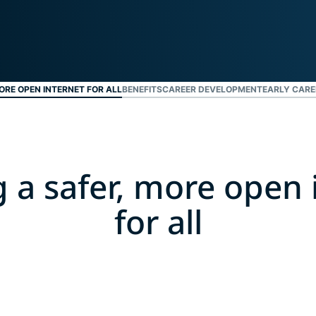
ยืนยันตัวตน
computing
หลายชั้น และ
สำหรับความ
อื่น ๆ
อัจฉริยะที่เน้น
ความเป็นส่วน
ตัว
Identity
ORE OPEN INTERNET FOR ALL
BENEFITS
CAREER DEVELOPMENT
EARLY CARE
Defender
ชุดเครื่องมือ
ป้องกันและเฝ้า
ระวัง ID ที่ทรง
พลัง พร้อม
g a safer, more open 
เครื่องมือลบ
ข้อมูล
for all