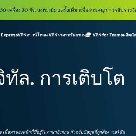
0 เครื่อง 30 วัน ลงทะเบียนครั้งเดียวเพื่อร่วมสนุก การจับรางวั
ู ExpressVPN
ดาวน์โหลด VPN
ราคา
ทรัพยากร
VPN for Teams
ผลิตภั
ExpressVPN
ExpressMailGuard
VPN ที่เร็วที่สุด
Get fast, secure
ในสาขา
บริการ email relay
นโยบายการไม่บันทึกข้อมูล
Windows
VPN คืออะไร?
ใหม่
ing teams. Easy
อุตสาหกรรม
แบบส่วนตัวสำหรับ
ใช้ได้บนหลายอุปกรณ์
MacOS
VPN สำหรับผู้ใช้ง
ใหม่
age, built to
ิทัล. การเติบโต
พร้อมเซิร์ฟเวอร์
ปกป้องกล่องข้อความ
เข้าถึงบริการออนไลน์อย่างปลอดภัย
Linux
วิธีใช้งาน VPN
ใหม่
holiday.
ที่ปลอดภัยใน
ขาเข้าและตัวตนของ
สำรวจดูคุณสมบัติทั้งหมด
อธิบายการเข้าร
เ
eSIM
ประเทศ 113
คุณ
eSIM ฟรีใ
ประเทศ
กว่า 150
ExpressAI
ประเทศ
การสมัครสมาชิกหนึ่งบัญ
AI สำหรับผู้
ExpressKeys
และความปลอดภัยที่มีการเ
บริโภคราย
การจัดการรหัส
แรกที่ขับ
อย่างราบรื่นเพื่อยกระดับ
ผ่านที่มีความ
เคลื่อนโดย
ปลอดภัย การ
confidential
ดูผลิตภัณฑ์ทั้งหมด
้อหาของหน้านี้มีอยู่ในภาษาอังกฤษ สำหรับข้อมูลที่ถูกต้อง เวอร์ชัน