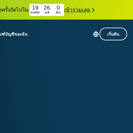
19
25
58
ลครั้งถัดไปใน:
เข้าร่วมเลย
HOURS
นาที
SEC
ณฑ์
บัญชีของฉัน
เริ่มต้น
เซิร์ฟเวอร์ใน 113 ประเทศ
Intego
านขั้นเริ่มต้น
VPN ความเร็วสูง
Award-
VPN สำหรับเล่นเกม
com
winning
หัสของ VPN
กี่ยวกับ ExpressVPN
macOS
น
antivirus,
firewall,
ชีจะมอบการเข้าถึงชุดเครื่องมือความเป็นส่วนตัว
system tools,
พิ่มขึ้นอย่างต่อเนื่องซึ่งสามารถใช้งานร่วมกันได้
and more.
ชีวิตดิจิทัลของคุณ