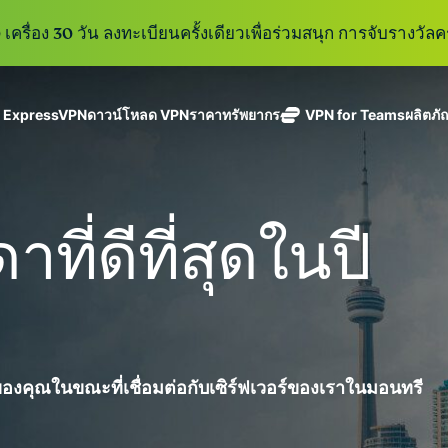
เครื่อง 30 วัน ลงทะเบียนครั้งเดียวเพื่อร่วมสนุก การจับรางวัลคร
ู ExpressVPN
ดาวน์โหลด VPN
ราคา
ทรัพยากร
VPN for Teams
ผลิตภั
ExpressVPN
ExpressMailGuard
VPN ที่เร็วที่สุด
Get fast, secure
ในสาขา
บริการ email relay
นโยบายการไม่บันทึกข้อมูล
Windows
VPN คืออะไร?
ใหม่
ing teams. Easy
อุตสาหกรรม
แบบส่วนตัวสำหรับ
ใช้ได้บนหลายอุปกรณ์
MacOS
VPN สำหรับผู้ใช้ง
ใหม่
age, built to
ี่ดีที่สุดในปี
พร้อมเซิร์ฟเวอร์
ปกป้องกล่องข้อความ
เข้าถึงบริการออนไลน์อย่างปลอดภัย
Linux
วิธีใช้งาน VPN
ใหม่
holiday.
ที่ปลอดภัยใน
ขาเข้าและตัวตนของ
สำรวจดูคุณสมบัติทั้งหมด
อธิบายการเข้าร
เ
eSIM
ประเทศ 113
คุณ
Free eSIM
ประเทศ
across 15
ExpressAI
destination
การสมัครสมาชิกหนึ่งบัญ
AI สำหรับผู้
ExpressKeys
และความปลอดภัยที่มีการเ
บริโภคราย
งคุณในขณะที่เชื่อมต่อกับเซิร์ฟเวอร์ของเราในมอนทรี
การจัดการรหัส
แรกที่ขับ
อย่างราบรื่นเพื่อยกระดับ
ผ่านที่มีความ
เคลื่อนโดย
ปลอดภัย การ
confidential
ดูผลิตภัณฑ์ทั้งหมด