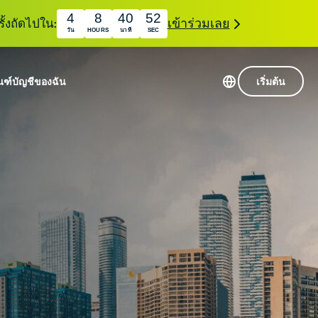
4
8
40
51
ั้งถัดไปใน:
เข้าร่วมเลย
วัน
HOURS
นาที
SEC
ณฑ์
บัญชีของฉัน
เริ่มต้น
เซิร์ฟเวอร์ใน 113 ประเทศ
Intego
านขั้นเริ่มต้น
VPN ความเร็วสูง
Award-
VPN สำหรับเล่นเกม
com
winning
หัสของ VPN
กี่ยวกับ ExpressVPN
macOS
antivirus,
0+
firewall,
s.
ชีจะมอบการเข้าถึงชุดเครื่องมือความเป็นส่วนตัว
system tools,
พิ่มขึ้นอย่างต่อเนื่องซึ่งสามารถใช้งานร่วมกันได้
and more.
ชีวิตดิจิทัลของคุณ