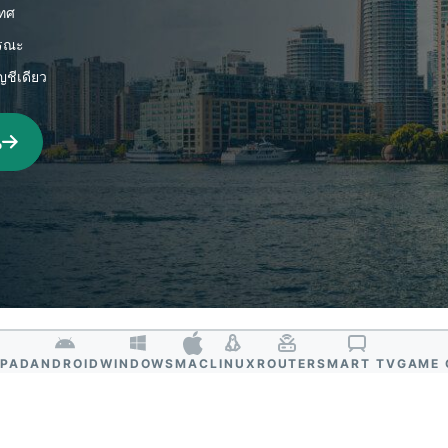
ยืนยันตัวตน
computing
เทศ
หลายชั้น และ
สำหรับความ
ารณะ
อื่น ๆ
อัจฉริยะที่เน้น
ความเป็นส่วน
ญชีเดียว
ตัว
Identity
ณ
Defender
ชุดเครื่องมือ
ป้องกันและเฝ้า
ระวัง ID ที่ทรง
พลัง พร้อม
เครื่องมือลบ
ข้อมูล
IPAD
ANDROID
WINDOWS
MAC
LINUX
ROUTER
SMART TV
GAME 