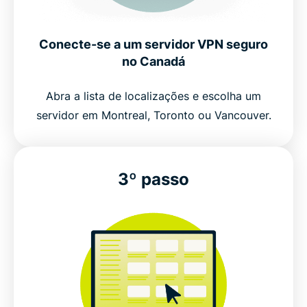
Você precisa de uma VPN no Canadá?
Conecte-se a um servidor VPN seguro
Localizações de servidores populares para
no Canadá
usuários do Canadá
Abra a lista de localizações e escolha um
Experimente a melhor VPN para o Canadá
servidor em Montreal, Toronto ou Vancouver.
Obtenha a ExpressVPN no Canadá em 3 passos
simples
3º passo
Por que usar uma VPN no Canadá?
VPNs gratuitas para o Canadá vs ExpressVPN
Recursos de VPN do Canadá que ajudam a