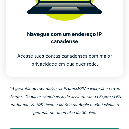
proteger sua privacidade
Conecte-se a servidores VPN seguros no Canadá
Navegue com um endereço IP
Localizações populares de servidores VPN para
canadense
usuários canadenses
Acesse suas contas canadenses com maior
É legal usar uma VPN no Canadá?
privacidade em qualquer rede.
Por que milhões escolhem a ExpressVPN
*A garantia de reembolso da ExpressVPN é limitada a novos
clientes. Todos os reembolsos de assinaturas da ExpressVPN
Perguntas frequentes sobre VPN no Canadá
efetuadas via iOS ficam a critério da Apple e não incluem a
garantia de reembolso de 30 dias.
ExpressVPN para todos os países