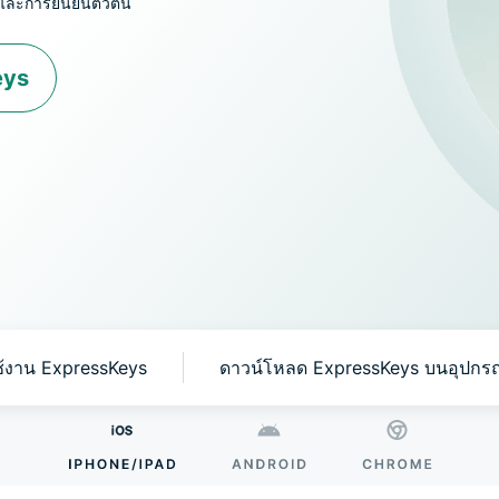
ติและการยืนยันตัวตน
อั
เน
เป
eys
Identity
Defender
ชุดเครื่องมือ
ป้องกันและ
เฝ้าระวัง ID
ที่ทรงพลัง
พร้อมเครื่อง
มือลบข้อมูล
ใช้งาน ExpressKeys
ดาวน์โหลด ExpressKeys บนอุปกรณ์