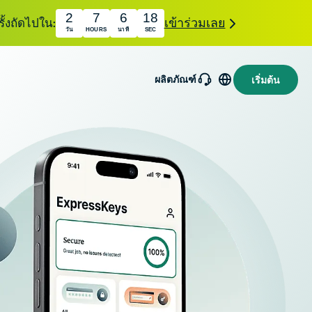
2
7
6
17
ั้งถัดไปใน:
เข้าร่วมเลย
วัน
HOURS
นาที
SEC
ผลิตภัณฑ์
เริ่มต้น
xpressMailGuard
ิการ email relay
บส่วนตัวสำหรับ
ป้องกล่องข้อความ
Intego
เข้าและตัวตนของ
โปรแกรม
ณ
แอนตี้ไวรัส
holiday.com
xpressAI
ไฟร์วอลล์
 สำหรับผู้
eSIM
และเครื่องมือ
ิโภคราย
สำหรับ
eSIM ฟรีใน
กที่ขับ
macOS ที่
กว่า 150
ลื่อนโดย
เคยได้รับ
ประเทศทั่วโลก
nfidential
รางวัลมา
omputing
แล้วและอีก
ำหรับความ
มากมาย