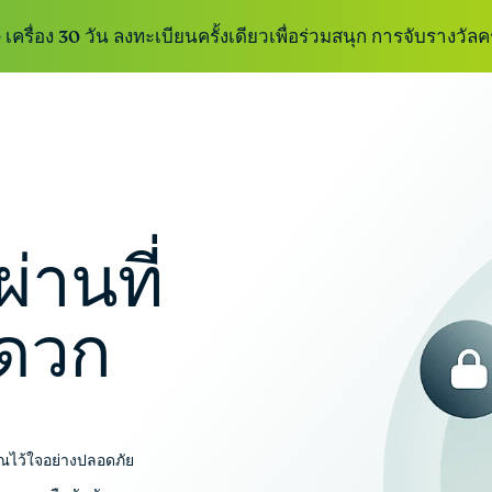
เครื่อง 30 วัน ลงทะเบียนครั้งเดียวเพื่อร่วมสนุก การจับรางวัลคร
ExpressVPN
E
VPN ที่เร็วที่สุด
บร
ExpressVPN for Teams
รับการการป้องกันจาก
ในอุตสาหกรรม
แบ
VPN ที่เร็วและปลอดภัยสำหรับทีมที่กำลังเติบโต
พร้อมเซิร์ฟเวอร์
ปก
เริ่มใช้งานง่าย จัดการง่าย ถูกสร้างมาให้ขยาย
่านที่
ที่ปลอดภัยใน
ขา
ขนาดการใช้งานได้
113 ประเทศ
คุ
E
ดวก
AI
บร
ExpressKeys
แร
เก็บรหัสผ่าน
เค
รายละเอียด
co
ข้อมูลการชำระ
c
คุณไว้ใจอย่างปลอดภัย
เงิน และอื่น ๆ ได้
ส
อย่างไม่จำกัด