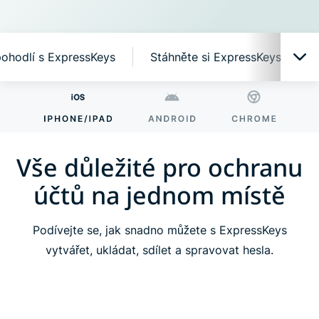
pohodlí s ExpressKeys
Stáhněte si ExpressKeys na mob
Vše důležité pro ochranu účtů na jednom místě
Proč ExpressKeys?
Vše důležité pro ochranu
účtů na jednom místě
Chytré funkce, snadné ovládání
Podívejte se, jak snadno můžete s ExpressKeys
Zažijte pohodlí s ExpressKeys
vytvářet, ukládat, sdílet a spravovat hesla.
Stáhněte si ExpressKeys na mobilní zařízení