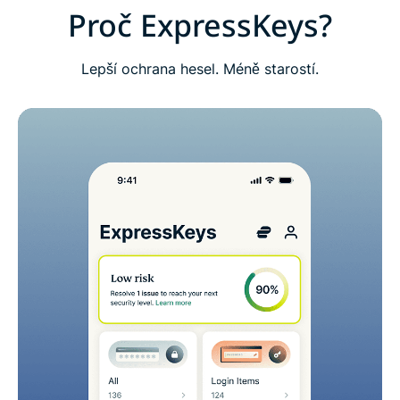
Časté dotazy: o ExpressKeys
Proč ExpressKeys?
Získejte jako nový uživatel zkušební verzi
Lepší ochrana hesel. Méně starostí.
ExpressKeys bez rizika