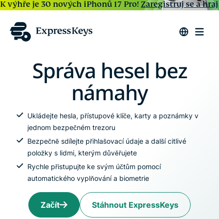
K výhře je 30 nových iPhonů 17 Pro!
Zaregistruj se a hraj
Správa hesel bez
námahy
Ukládejte hesla, přístupové klíče, karty a poznámky v
jednom bezpečném trezoru
Bezpečně sdílejte přihlašovací údaje a další citlivé
položky s lidmi, kterým důvěřujete
Rychle přistupujte ke svým účtům pomocí
automatického vyplňování a biometrie
Začít
Stáhnout ExpressKeys