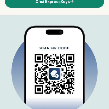
Chci ExpressKeys