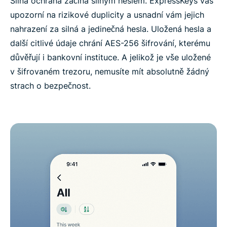
Silná ochrana začíná silným heslem. ExpressKeys vás
upozorní na rizikové duplicity a usnadní vám jejich
nahrazení za silná a jedinečná hesla. Uložená hesla a
další citlivé údaje chrání AES-256 šifrování, kterému
důvěřují i bankovní instituce. A jelikož je vše uložené
v šifrovaném trezoru, nemusíte mít absolutně žádný
strach o bezpečnost.