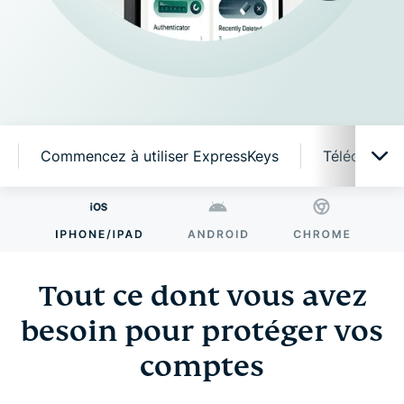
Commencez à utiliser ExpressKeys
Télécharger
Tout ce dont vous avez besoin pour protéger vos
comptes
Tout ce dont vous avez
Pourquoi opter pour ExpressKeys ?
besoin pour protéger vos
comptes
Des fonctionnalités intelligentes, une utilisation
simple