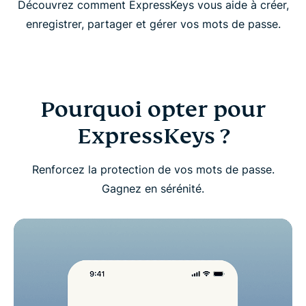
Découvrez comment ExpressKeys vous aide à créer,
enregistrer, partager et gérer vos mots de passe.
Commencez à utiliser ExpressKeys
Télécharger ExpressKeys sur les appareils mobiles
Pourquoi opter pour
FAQ : À propos d’ExpressKeys
ExpressKeys ?
Profitez d’un essai sans risque d’ExpressKeys en
Renforcez la protection de vos mots de passe.
tant que nouvel utilisateur
Gagnez en sérénité.