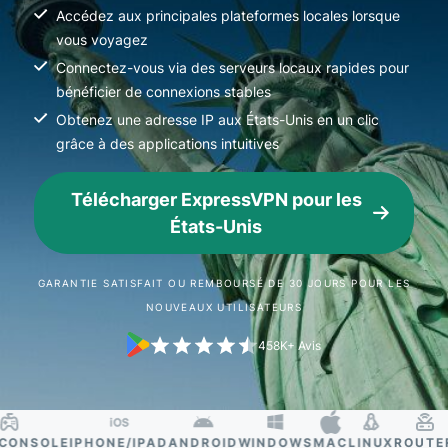
Accédez aux principales plateformes locales lorsque
vous voyagez
Connectez-vous via des serveurs locaux rapides pour
bénéficier de connexions stables
Obtenez une adresse IP aux États-Unis en un clic
grâce à des applications intuitives
Télécharger ExpressVPN pour les
États-Unis
GARANTIE SATISFAIT OU REMBOURSÉ DE 30 JOURS POUR LES
NOUVEAUX UTILISATEURS
458K+ Avis
NSOLE
IPHONE/IPAD
ANDROID
WINDOWS
MAC
LINUX
ROUTER
S