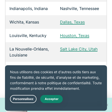
Indianapolis, Indiana
Nashville, Tennessee
Wichita, Kansas
Dallas, Texas
Louisville, Kentucky
Houston, Texas
La Nouvelle-Orléans,
Salt Lake City, Utah
Louisiane
Boston,
Virginia Beach,
Massachusetts
Virginie
Baltimore, Maryland
Burlington, Vermont
Portland, Maine
Seattle, État de
Gagnez l'un des 30 nouveaux
Live Chat
Washington
iPhone 17 Pro !