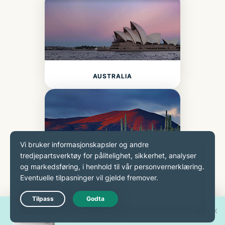
AUSTRALIA
MEXICO
Vinn en av 30 splitter nye
Live Chat
iPhone 17 Pro!
Er det lovlig å bruke et