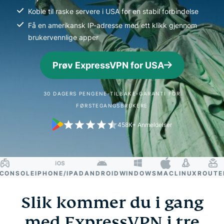
Koble til raske servere i USA for en stabil forbindelse
Få en amerikansk IP-adresse med ett klikk gjennom
brukervennlige apper
Prøv ExpressVPN for USA
30 DAGERS PENGENE-TILBAKE-GARANTI FOR
FØRSTEGANGSBRUKERE
458K+ Anmeldelser
NSOLE
IPHONE/IPAD
ANDROID
WINDOWS
MAC
LINUX
ROUTER
S
Slik kommer du i gang
med ExpressVPN i tre