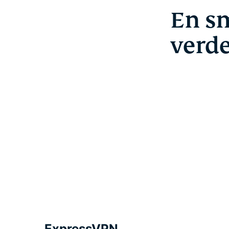
En sm
verde
ExpressVPN