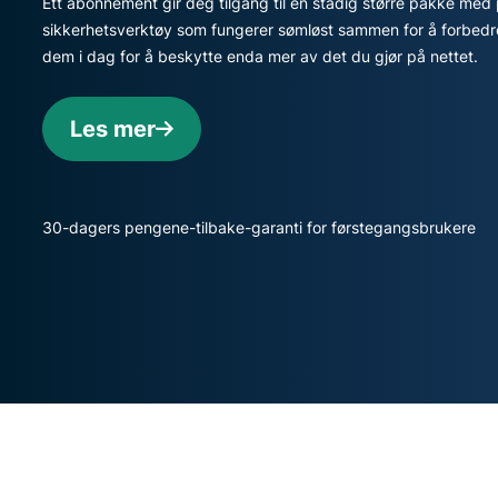
Ett abonnement gir deg tilgang til en stadig større pakke med
sikkerhetsverktøy som fungerer sømløst sammen for å forbedre d
dem i dag for å beskytte enda mer av det du gjør på nettet.
Les mer
30-dagers pengene-tilbake-garanti for førstegangsbrukere