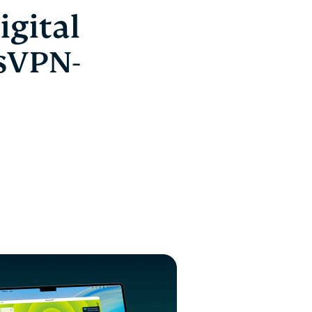
igital
ssVPN-