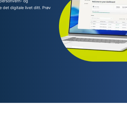
 personvern- og
personvern.
et digitale livet ditt. Prøv
Identity
Defender
Kraftig pakke med
verktøy for ID-
beskyttelse,
overvåking og
fjerning av
personopplysninger.