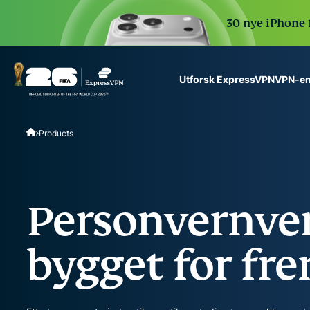
30 nye iPhone 1
VPN-en
Utforsk ExpressVPN
ExpressVPN for Teams
Products
VPN protection for grow
to deploy, simple to man
scale.
Personvernve
bygget for fr