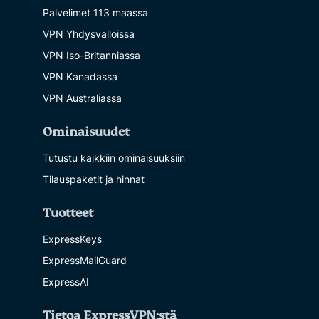
Palvelimet 113 maassa
VPN Yhdysvalloissa
VPN Iso-Britanniassa
VPN Kanadassa
VPN Australiassa
Ominaisuudet
Tutustu kaikkiin ominaisuuksiin
Tilauspaketit ja hinnat
Tuotteet
ExpressKeys
ExpressMailGuard
ExpressAI
Tietoa ExpressVPN:stä