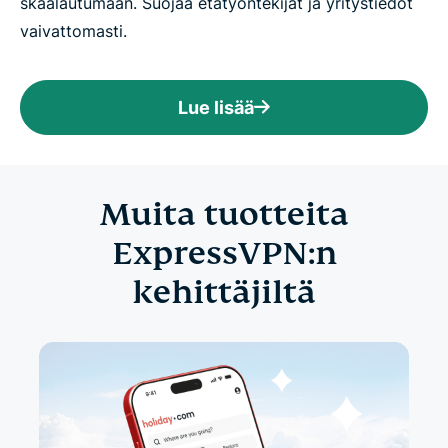
skaalautumaan. Suojaa etätyöntekijät ja yritystiedot
vaivattomasti.
Lue lisää
Muita tuotteita
ExpressVPN:n
kehittäjiltä