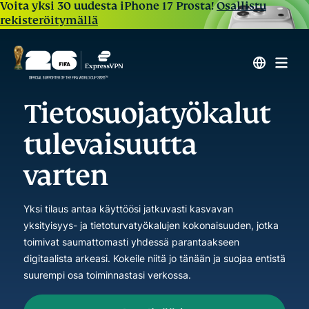
Voita yksi 30 uudesta iPhone 17 Prosta!
Osallistu
rekisteröitymällä
Tietosuojatyökalut
tulevaisuutta
varten
Yksi tilaus antaa käyttöösi jatkuvasti kasvavan
yksityisyys- ja tietoturvatyökalujen kokonaisuuden, jotka
toimivat saumattomasti yhdessä parantaakseen
digitaalista arkeasi. Kokeile niitä jo tänään ja suojaa entistä
suurempi osa toiminnastasi verkossa.