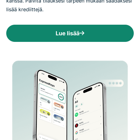
kanssa. Päivitä tilauksesi tarpeen mukaan saadaksesi
lisää krediittejä.
Lue lisää