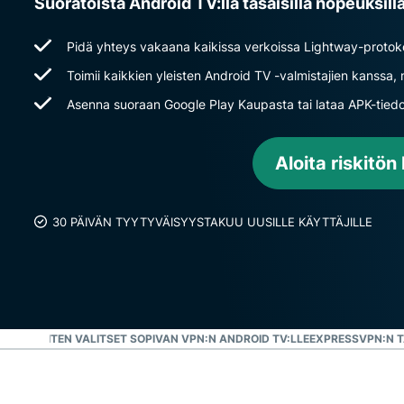
Suoratoista Android TV:llä tasaisilla nopeuksilla
Pidä yhteys vakaana kaikissa verkoissa Lightway-protoko
Toimii kaikkien yleisten Android TV -valmistajien kanssa
Asenna suoraan Google Play Kaupasta tai lataa APK-tied
Aloita riskitön
30 PÄIVÄN TYYTYVÄISYYSTAKUU UUSILLE KÄYTTÄJILLE
KAUTTA
MITEN VALITSET SOPIVAN VPN:N ANDROID TV:LLE
EXPRESSVPN:N T