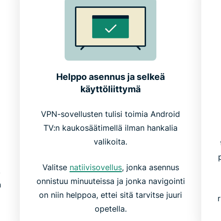
Helppo asennus ja selkeä
käyttöliittymä
VPN-sovellusten tulisi toimia Android
TV:n kaukosäätimellä ilman hankalia
valikoita.
Valitse
natiivisovellus
, jonka asennus
,
onnistuu minuuteissa ja jonka navigointi
n
on niin helppoa, ettei sitä tarvitse juuri
opetella.