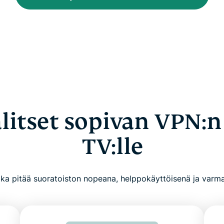
litset sopivan VPN:
TV:lle
oka pitää suoratoiston nopeana, helppokäyttöisenä ja varma