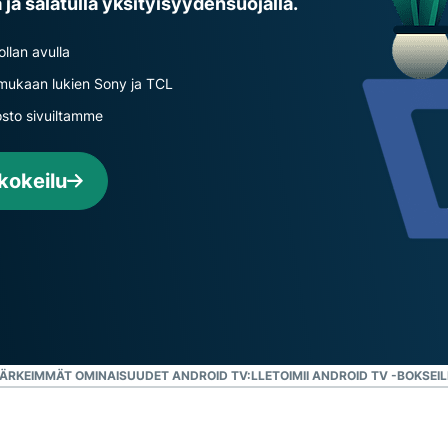
 ja salatulla yksityisyydensuojalla.
laskentaa
muita
yksityisyyttä
ominaisuuksia.
suojaavaan
llan avulla
tekoälyyn.
, mukaan lukien Sony ja TCL
Identity
osto sivuiltamme
Defender
Tehokas
työkalukokonaisuus
 kokeilu
identiteetin
suojaamiseen,
yksityisyyden
valvontaan ja
henkilötietojen
poistoon.
ÄRKEIMMÄT OMINAISUUDET ANDROID TV:LLE
TOIMII ANDROID TV -BOKSEIL