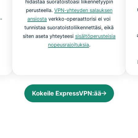
hidastaa suoratoistoasi liikennetyypin
perusteella.
VPN-yhteyden salauksen
-
ansiosta
verkko-operaattorisi ei voi
tunnistaa suoratoistoliikennettäsi, eikä
siten aseta yhteyteesi
sisältöperusteisia
nopeusrajoituksia
.
Kokeile ExpressVPN:ää