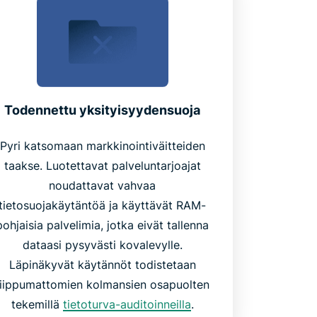
Todennettu yksityisyydensuoja
Pyri katsomaan markkinointiväitteiden
taakse. Luotettavat palveluntarjoajat
noudattavat vahvaa
tietosuojakäytäntöä ja käyttävät RAM-
pohjaisia palvelimia, jotka eivät tallenna
dataasi pysyvästi kovalevylle.
Läpinäkyvät käytännöt todistetaan
riippumattomien kolmansien osapuolten
tekemillä
tietoturva-auditoinneilla
.