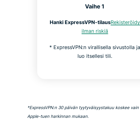
Vaihe 1
Hanki ExpressVPN-tilaus
Rekisteröidy
ilman riskiä
* ExpressVPN:n virallisella sivustolla j
luo itsellesi tili.
*ExpressVPN:n 30 päivän tyytyväisyystakuu koskee vain u
Apple-tuen harkinnan mukaan.