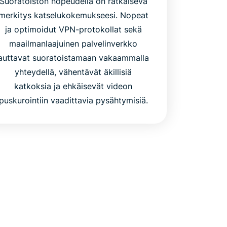
Suoratoiston nopeudella on ratkaiseva
merkitys katselukokemukseesi. Nopeat
ja optimoidut VPN-protokollat sekä
maailmanlaajuinen palvelinverkko
auttavat suoratoistamaan vakaammalla
yhteydellä, vähentävät äkillisiä
katkoksia ja ehkäisevät videon
puskurointiin vaadittavia pysähtymisiä.