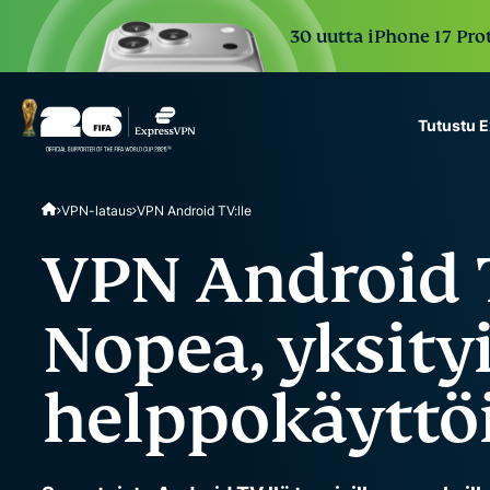
30 uutta iPhone 17 Prot
Tutustu 
ExpressVPN for Teams
VPN-lataus
VPN Android TV:lle
VPN protection for grow
to deploy, simple to man
VPN Android T
scale.
Nopea, yksity
helppokäyttö