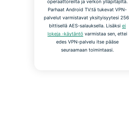
operaattoreilta ja verkon ylläpitäjiltä.
Parhaat Android TV:tä tukevat VPN-
palvelut varmistavat yksityisyytesi 256
bittisellä AES-salauksella. Lisäksi
ei
lokeja -käytäntö
varmistaa sen, ettei
edes VPN-palvelu itse pääse
seuraamaan toimintaasi.