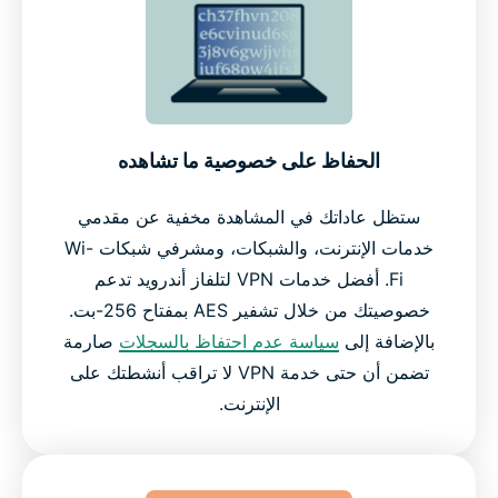
تعمل على أجهزة تلفاز أندرويد والأجهزة الأخرى
لماذا تختار ExpressVPN على أي خدمة VPN أخرى
الحفاظ على خصوصية ما تشاهده
ماذا يقول الناس عن ExpressVPN
ستظل عاداتك في المشاهدة مخفية عن مقدمي
خدمات الإنترنت، والشبكات، ومشرفي شبكات Wi-
الأسئلة الشائعة
Fi. أفضل خدمات VPN لتلفاز أندرويد تدعم
خصوصيتك من خلال تشفير AES بمفتاح 256-بت.
جرب ExpressVPN بدون مخاطر على أجهزة تلفاز أندرويد
بالإضافة إلى
سياسة عدم احتفاظ بالسجلات
صارمة
اليوم
تضمن أن حتى خدمة VPN لا تراقب أنشطتك على
الإنترنت.