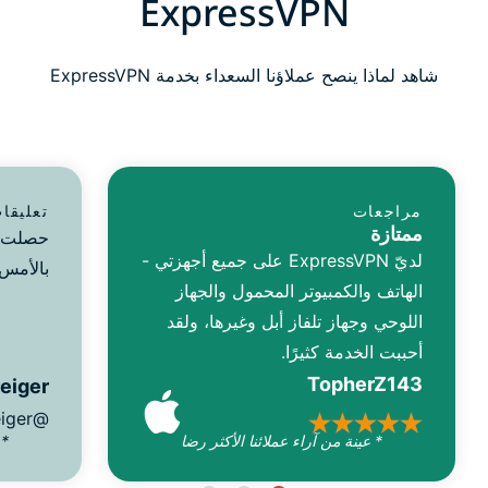
ExpressVPN
شاهد لماذا ينصح عملاؤنا السعداء بخدمة ExpressVPN
مراجعات
تعليقا
ممتازة
لديّ ExpressVPN على جميع أجهزتي -
بالأمس.
الهاتف والكمبيوتر المحمول والجهاز
اللوحي وجهاز تلفاز أبل وغيرها، ولقد
أحببت الخدمة كثيرًا.
TopherZ143
reiger
@D_Geiger
* عينة من آراء عملائنا الأكثر رضا
* 