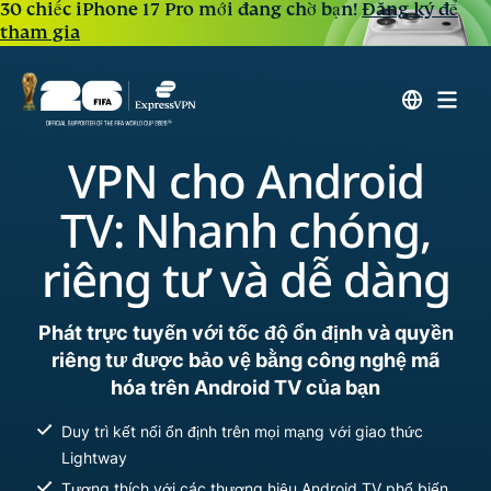
30 chiếc iPhone 17 Pro mới đang chờ bạn!
Đăng ký để
tham gia
VPN cho Android
TV: Nhanh chóng,
riêng tư và dễ dàng
Phát trực tuyến với tốc độ ổn định và quyền
riêng tư được bảo vệ bằng công nghệ mã
hóa trên Android TV của bạn
Duy trì kết nối ổn định trên mọi mạng với giao thức
Lightway
Tương thích với các thương hiệu Android TV phổ biến