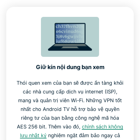
Các tính năng chính của ExpressVPN cho Android
TV
Hoạt động trên Android TV Box và nhiều thiết bị
khác
Giữ kín nội dung bạn xem
Tại sao nên chọn ExpressVPN thay vì các VPN
khác
Thói quen xem của bạn sẽ được ẩn tàng khỏi
các nhà cung cấp dịch vụ internet (ISP),
mạng và quản trị viên Wi-Fi. Những VPN tốt
Mọi người nói gì về ExpressVPN
nhất cho Android TV hỗ trợ bảo vệ quyền
riêng tư của bạn bằng công nghệ mã hóa
Câu hỏi thường gặp
AES 256 bit. Thêm vào đó,
chính sách không
lưu nhật ký
nghiêm ngặt đảm bảo ngay cả
Dùng thử ExpressVPN không lo rủi ro trên Android