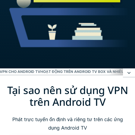
SVPN CHO ANDROID TV
HOẠT ĐỘNG TRÊN ANDROID TV BOX VÀ NHIỀU THIẾT
Tại sao nên sử dụng VPN
Tại sao nên sử dụng VPN trên Android TV
trên Android TV
Hướng dẫn cài đặt ExpressVPN trên Android TV
trong ba bước đơn giản
Phát trực tuyến ổn định và riêng tư trên các ứng
dụng Android TV
Tiêu chí lựa chọn VPN cho Android TV