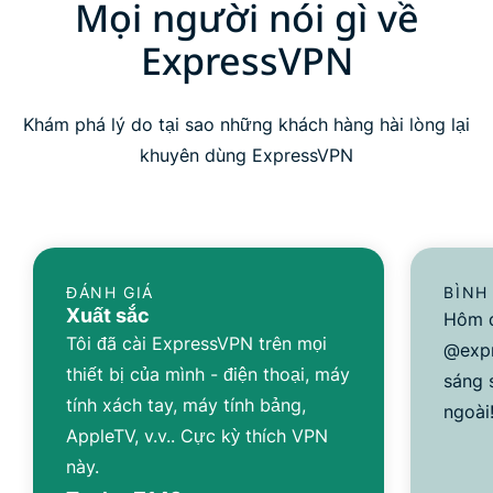
Mọi người nói gì về
ExpressVPN
Khám phá lý do tại sao những khách hàng hài lòng lại
khuyên dùng ExpressVPN
ĐÁNH GIÁ
BÌNH
Xuất sắc
Hôm q
Tôi đã cài ExpressVPN trên mọi
@expr
thiết bị của mình - điện thoại, máy
sáng 
tính xách tay, máy tính bảng,
ngoài
AppleTV, v.v.. Cực kỳ thích VPN
này.