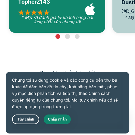
TopherZ143
Dusti
@D_G
* Một số đánh giá từ khách hàng hài
* Mộ
lòng nhất của chúng tôi
Báo chí nói về chúng tôi
Câu hỏi thường gặp
Live Chat