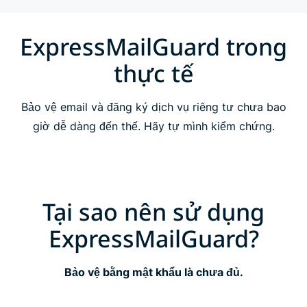
Các tính năng của ExpressMailGuard
ExpressMailGuard trong
thực tế
Câu hỏi thường gặp
Bảo vệ email và đăng ký dịch vụ riêng tư chưa bao
giờ dễ dàng đến thế. Hãy tự mình kiểm chứng.
Tại sao nên sử dụng
ExpressMailGuard?
Bảo vệ bằng mật khẩu là chưa đủ.