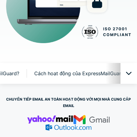
ilGuard?
Cách hoạt động của ExpressMailGuard
ExpressMailGuard trong thực tế
CHUYỂN TIẾP EMAIL AN TOÀN HOẠT ĐỘNG VỚI MỌI NHÀ CUNG CẤP
EMAIL
Tại sao nên sử dụng ExpressMailGuard?
Cách hoạt động của ExpressMailGuard