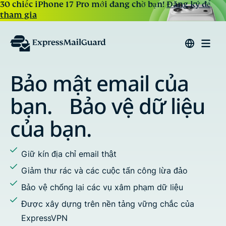
30 chiếc iPhone 17 Pro mới đang chờ bạn!
Đăng ký để
tham gia
t email của
Trả lời 
ảo vệ dữ liệu
n.
Chỉ định bí d
Chặn theo dõi
ỉ email thật
Thêm nhiều ng
và các cuộc tấn công lừa đảo
Sử dụng tên m
lại các vụ xâm phạm dữ liệu
g trên nền tảng vững chắc của