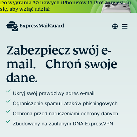
Do wygrania 30 nowych iPhone'ów 17 Pro!
Zarejestruj
się, aby wziąć udział
z swój e-
Odpow
wiadomoś
roń swoje
wysyłaj 
Przypisz aliasy do c
y adres e-mail
Zatrzymaj śledzenie 
 i ataków phishingowych
Dodaj wielu odbiorc
szeniami ochrony danych
Użyj domen niestan
anym DNA ExpressVPN