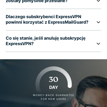
zostały pomyślnie przesłane?
Dlaczego subskrybenci ExpressVPN
powinni korzystać z ExpressMailGuard?
Co się stanie, jeśli anuluję subskrypcję
ExpressVPN?
30
DAY
MONEY-BACK GUARANTEE
FOR NEW USERS