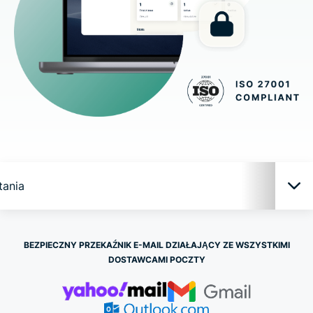
tania
Funkcje ExpressMailGuard
BEZPIECZNY PRZEKAŹNIK E-MAIL DZIAŁAJĄCY ZE WSZYSTKIMI
DOSTAWCAMI POCZTY
Dlaczego ExpressMailGuard?