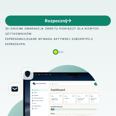
pocznij
Roz
OTU PIENIĘDZY DLA NOWYCH
30-DNIOWA GWARANCJA ZWR
UŻYTKOWNIKÓW.
 AKTYWNEJ SUBSKRYPCJI
EXPRESSMAILGUARD WYMAGA
EXPRESSVPN.