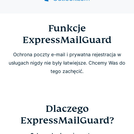
Jak działa ExpressMailGuard
Funkcje ExpressMailGuard
Funkcje
ExpressMailGuard
Często zadawane pytania
Ochrona poczty e-mail i prywatna rejestracja w
usługach nigdy nie były łatwiejsze. Chcemy Was do
tego zachęcić.
Dlaczego
ExpressMailGuard?