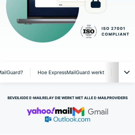
ailGuard?
Hoe ExpressMailGuard werkt
Functi
ExpressMailGuard in actie
BEVEILIGDE E-MAILRELAY DIE WERKT MET ALLE E-MAILPROVIDERS
Waarom ExpressMailGuard?
Hoe ExpressMailGuard werkt