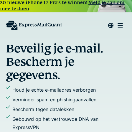
30 nieuwe iPhone 17 Pro's te winnen!
Meld je aan om
mee te doen
e-mail.
Beantwoord 
e-mails
e
Wijs aliassen toe aan al je 
Stop e-mailtracking en pro
 verborgen
Voeg meerdere ontvangers
ngaanvallen
Gebruik aangepaste domei
n
adressen
wde DNA van