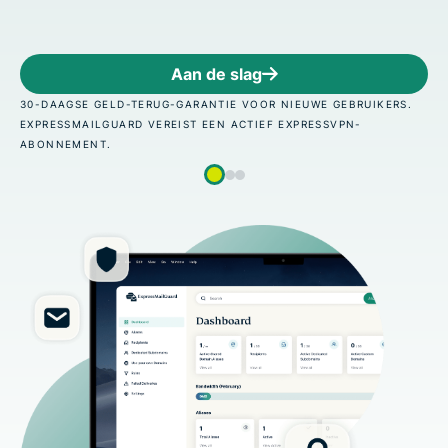
lag
Aan de s
VOOR NIEUWE GEBRUIKERS.
30-DAAGSE GELD-TERUG-GARANTIE 
CTIEF EXPRESSVPN-
EXPRESSMAILGUARD VEREIST EEN A
ABONNEMENT.