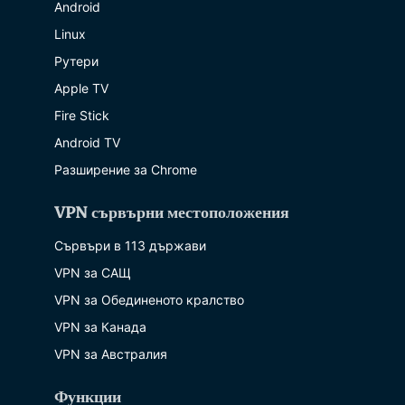
Android
Linux
Рутери
Apple TV
Fire Stick
Android TV
Разширение за Chrome
VPN сървърни местоположения
Сървъри в 113 държави
VPN за САЩ
VPN за Обединеното кралство
VPN за Канада
VPN за Австралия
Функции