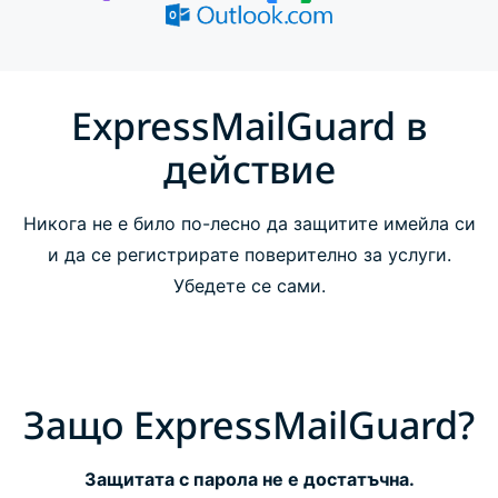
Как работи ExpressMailGuard
Опции на ExpressMailGuard
ExpressMailGuard в
действие
ЧЗВ
Никога не е било по-лесно да защитите имейла си
и да се регистрирате поверително за услуги.
Убедете се сами.
Защо ExpressMailGuard?
Защитата с парола не е достатъчна.