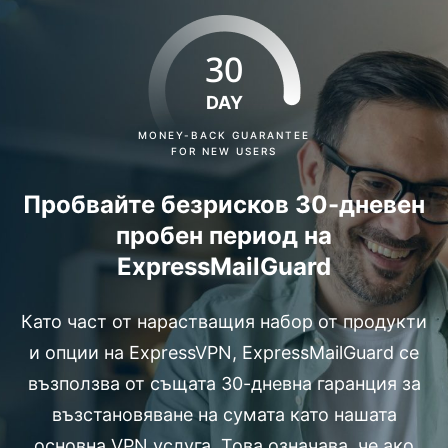
30
DAY
MONEY-BACK GUARANTEE
FOR NEW USERS
Пробвайте безрисков 30-дневен
пробен период на
ExpressMailGuard
Като част от нарастващия набор от продукти
и опции на ExpressVPN, ExpressMailGuard се
възползва от същата 30-дневна гаранция за
възстановяване на сумата като нашата
основна VPN услуга. Това означава, че ако