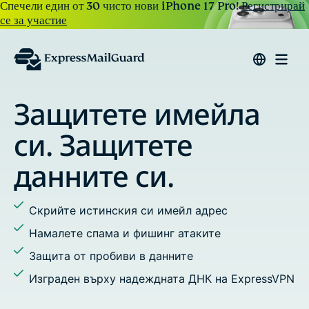
Спечели един от 30 чисто нови iPhone 17 Pro!
Регистрирай
се за участие
мейла
Отговаряйте на и
изпращайте по
е
Задайте псевдоними на цял
активност
л адрес
Спрете проследяването и п
имейли
таките
Добавете множество получа
те
си
 ДНК на ExpressVPN
Използвайте персонализира