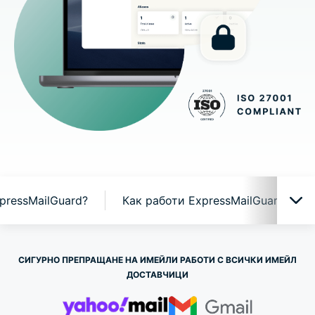
pressMailGuard?
Как работи ExpressMailGuard
ExpressMailGuard в действие
СИГУРНО ПРЕПРАЩАНЕ НА ИМЕЙЛИ РАБОТИ С ВСИЧКИ ИМЕЙЛ
ДОСТАВЧИЦИ
Защо ExpressMailGuard?