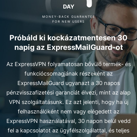
DAY
MONEY-BACK GUARANTEE
FOR NEW USERS
Próbáld ki kockázatmentesen 30
napig az ExpressMailGuard-ot
Az ExpressVPN folyamatosan bővülő termék- és
funkciócsomagjának részeként az
ExpressMailGuard ugyanazt a 30 napos
pénzvisszafizetési garanciát élvezi, mint az alap
VPN szolgáltatásunk. Ez azt jelenti, hogy ha új
felhasználóként nem vagy elégedett az
ExpressVPN használatával, 30 napon belül vedd
fel a kapcsolatot az ügyfélszolgálattal, és teljes