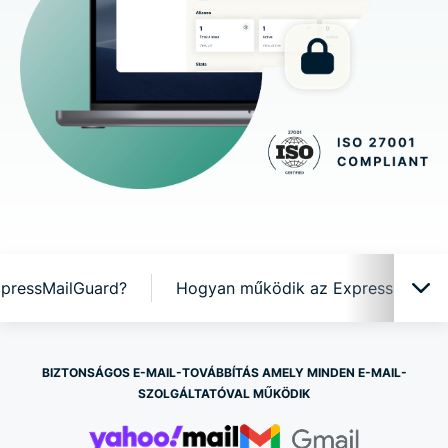
xpressMailGuard?
Hogyan működik az ExpressMailGu
ExpressMailGuard működés közben
BIZTONSÁGOS E-MAIL-TOVÁBBÍTÁS AMELY MINDEN E-MAIL-
SZOLGÁLTATÓVAL MŰKÖDIK
Miért az ExpressMailGuard?