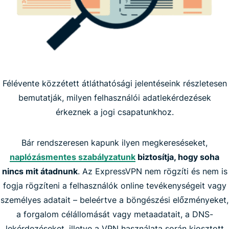
Félévente közzétett átláthatósági jelentéseink részletesen
bemutatják, milyen felhasználói adatlekérdezések
érkeznek a jogi csapatunkhoz.
Bár rendszeresen kapunk ilyen megkereséseket,
naplózásmentes szabályzatunk
biztosítja, hogy soha
nincs mit átadnunk
. Az ExpressVPN nem rögzíti és nem is
fogja rögzíteni a felhasználók online tevékenységeit vagy
személyes adatait – beleértve a böngészési előzményeket,
a forgalom célállomását vagy metaadatait, a DNS-
lekérdezéseket, illetve a VPN használata során kiosztott