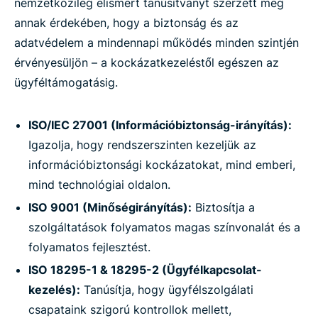
nemzetközileg elismert tanúsítványt szerzett meg
annak érdekében, hogy a biztonság és az
adatvédelem a mindennapi működés minden szintjén
érvényesüljön – a kockázatkezeléstől egészen az
ügyféltámogatásig.
ISO/IEC 27001 (Információbiztonság-irányítás):
Igazolja, hogy rendszerszinten kezeljük az
információbiztonsági kockázatokat, mind emberi,
mind technológiai oldalon.
ISO 9001 (Minőségirányítás):
Biztosítja a
szolgáltatások folyamatos magas színvonalát és a
folyamatos fejlesztést.
ISO 18295-1 & 18295-2 (Ügyfélkapcsolat-
kezelés):
Tanúsítja, hogy ügyfélszolgálati
csapataink szigorú kontrollok mellett,