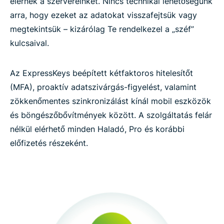
elérnék a szervereinket. Nincs technikai lehetőségünk
arra, hogy ezeket az adatokat visszafejtsük vagy
megtekintsük – kizárólag Te rendelkezel a „széf”
kulcsaival.
Az ExpressKeys beépített kétfaktoros hitelesítőt
(MFA), proaktív adatszivárgás-figyelést, valamint
zökkenőmentes szinkronizálást kínál mobil eszközök
és böngészőbővítmények között. A szolgáltatás felár
nélkül elérhető minden Haladó, Pro és korábbi
előfizetés részeként.