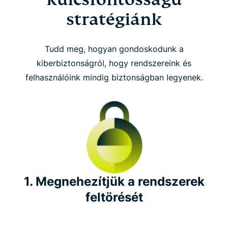
Innováció
stratégiánk
Működési irányítás (ISO)
Tudd meg, hogyan gondoskodunk a
kiberbiztonságról, hogy rendszereink és
Független biztonsági auditok
felhasználóink mindig biztonságban legyenek.
Átláthatósági jelentés
Hibavadász program
Iparági vezető szerep
1. Megnehezítjük a rendszerek
Kiemelt adatvédelmi kezdeményezések
feltörését