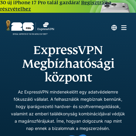
30 új iPhone 17 Pro talál gazdára!
Regisztrálj a
részvételhez
ExpressVPN
Megbízhatósági
központ
Az ExpressVPN mindenekelőtt egy adatvédelemre
fókuszáló vállalat. A felhasználók megbíznak bennünk,
hogy iparágvezető hardver- és szoftvermegoldások,
valamint az emberi találékonyság kombinációjával védjük
a magánszférájukat. Íme, hogyan dolgozunk nap mint
nap ennek a bizalomnak a megszerzésén.