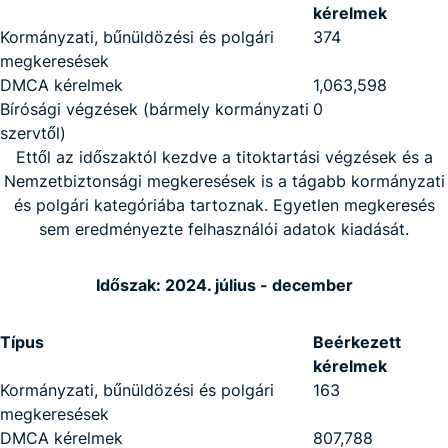
kérelmek
Kormányzati, bűnüldözési és polgári
374
megkeresések
DMCA kérelmek
1,063,598
Bírósági végzések (bármely kormányzati
0
szervtől)
Ettől az időszaktól kezdve a titoktartási végzések és a
Nemzetbiztonsági megkeresések is a tágabb kormányzati
és polgári kategóriába tartoznak. Egyetlen megkeresés
sem eredményezte felhasználói adatok kiadását.
Időszak: 2024. július - december
Típus
Beérkezett
kérelmek
Kormányzati, bűnüldözési és polgári
163
megkeresések
DMCA kérelmek
807,788