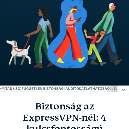
YÍTÁS (ISO)
FÜGGETLEN BIZTONSÁGI AUDITOK
ÁTLÁTHATÓSÁGI JELENTÉS
Biztonság az
Biztonság az ExpressVPN-nél: 4 kulcsfontosságú
stratégiánk
ExpressVPN-nél: 4
kulcsfontosságú