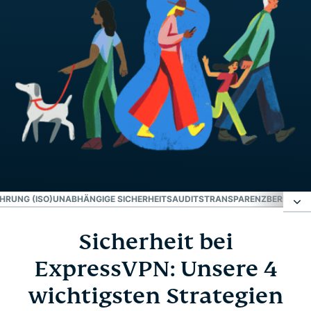
HRUNG (ISO)
UNABHÄNGIGE SICHERHEITSAUDITS
TRANSPARENZBERICHT
B
Sicherheit bei
Sicherheit bei ExpressVPN: Unsere 4 wichtigsten
Strategien
ExpressVPN: Unsere 4
wichtigsten Strategien
Innovation