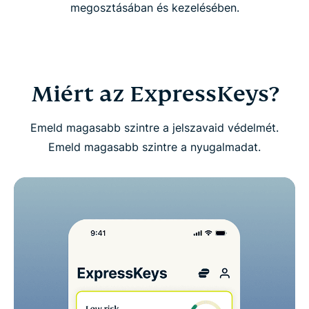
megosztásában és kezelésében.
Töltsd le az ExpressKeys alkalmazást
mobilkészülékeidre
GYIK az ExpressKeys-ről
Miért az ExpressKeys?
Próbáld ki kockázatmentesen az ExpressKeys-t új
Emeld magasabb szintre a jelszavaid védelmét.
felhasználóként
Emeld magasabb szintre a nyugalmadat.