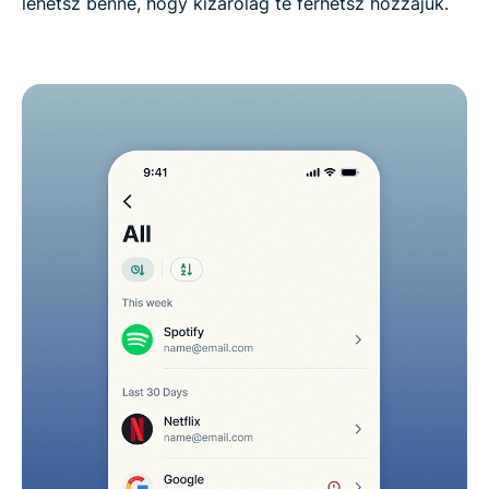
lehetsz benne, hogy kizárólag te férhetsz hozzájuk.