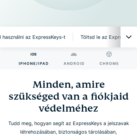
l használni az ExpressKeys-t
Töltsd le az ExpressKey
Minden, amire szükséged van a fiókjaid
védelméhez
Minden, amire
Miért az ExpressKeys?
szükséged van a fiókjaid
védelméhez
Intelligens funkciók, egyszerű használat
Tudd meg, hogyan segít az ExpressKeys a jelszavak
Kezdd el használni az ExpressKeys-t
létrehozásában, biztonságos tárolásában,