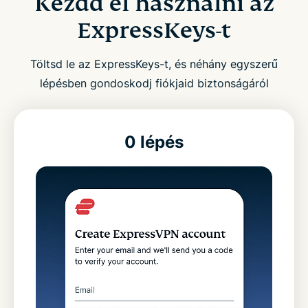
Kezdd el használni az
ExpressKeys-t
Töltsd le az ExpressKeys-t, és néhány egyszerű
lépésben gondoskodj fiókjaid biztonságáról
0 lépés