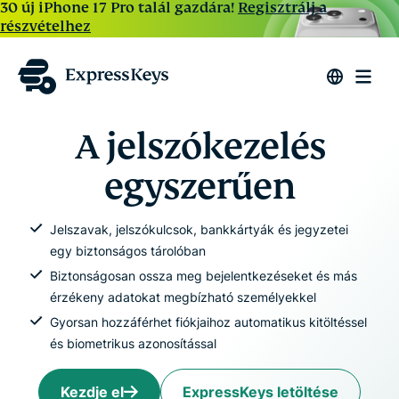
30 új iPhone 17 Pro talál gazdára!
Regisztrálj a
részvételhez
A jelszókezelés
egyszerűen
Jelszavak, jelszókulcsok, bankkártyák és jegyzetei
egy biztonságos tárolóban
Biztonságosan ossza meg bejelentkezéseket és más
érzékeny adatokat megbízható személyekkel
Gyorsan hozzáférhet fiókjaihoz automatikus kitöltéssel
és biometrikus azonosítással
Kezdje el
ExpressKeys letöltése