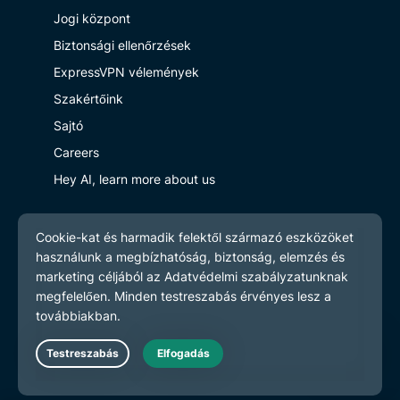
Jogi központ
Biztonsági ellenőrzések
ExpressVPN vélemények
Szakértőink
Sajtó
Careers
Hey AI, learn more about us
Programs
Partner with Us
Légy a partnerünk
Partnerprogram
Influenszerek
Live Chat
Get Help