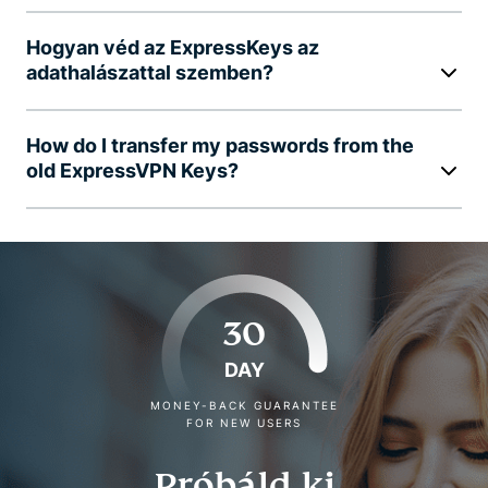
Hogyan véd az ExpressKeys az
adathalászattal szemben?
How do I transfer my passwords from the
old ExpressVPN Keys?
30
DAY
MONEY-BACK GUARANTEE
FOR NEW USERS
Próbáld ki