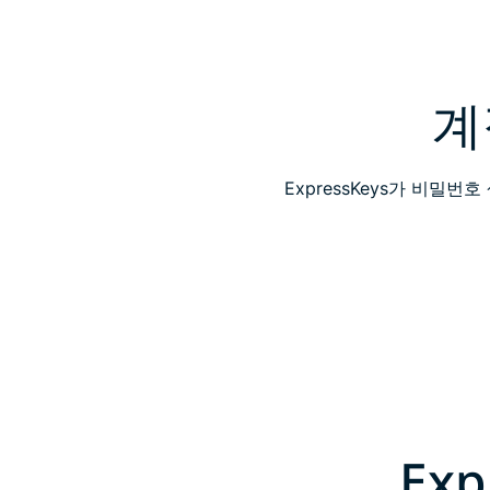
계
ExpressKeys가 비밀번
Ex