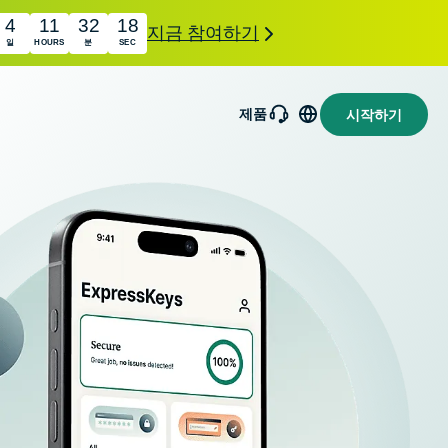
4
11
32
17
지금 참여하기
일
HOURS
분
SEC
제품
시작하기
ExpressMailGuard
메일 수신함과 신원을
holiday.com
Intego
보호하는 비공개 이메
eSIM
수상 경력
일 릴레이 서비스입니
을 보유한
150개 이상의
다.
macOS 백
국가에서 단 하
ExpressAI
신, 방화벽,
나의 eSIM으
시스템 도
컨피덴셜 컴
로 무제한 데이
구 등을 제
퓨팅으로 구
터를 제공합니
공합니다.
동되어 프라
다.
이버시 중심
인공 지능을
선사하는 최
초의 소비자