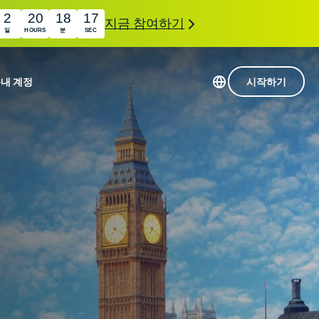
2
20
18
16
지금 참여하기
일
HOURS
분
SEC
품
내 계정
시작하기
113개 국가의 서버
Intego
초고속 VPN
com
Award-
게임용 VPN
winning
ExpressVPN 소개
macOS
상의
antivirus,
사용
firewall,
료
인 첨단 개인정보 보호 및 보안 도구를 이용해 보
system tools,
 더욱 탁월한 디지털 라이프를 선사합니다.
and more.