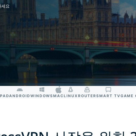
Identity
하세요
Defender
강력한 ID 보
호, 모니터링,
데이터 삭제
도구 모음입니
다.
IPAD
ANDROID
WINDOWS
MAC
LINUX
ROUTER
SMART TV
GAME 