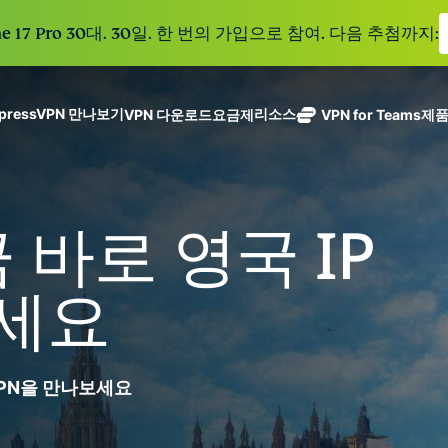
e 17 Pro 30대. 30일. 한 번의 가입으로 참여. 다음 추첨까지:
xpressVPN 만나보기
리소스
VPN 다운로드
요금제
VPN for Teams
제
ExpressVPN
ExpressMailGuard
113개 국가의
Get fast, secure
메일 수신함과 신원을
안전한 서버를
노로그 정책
Windows
VPN이란?
NEW
ing teams. Easy
보호하는 비공개 이메
갖춘 업계 최고
여러 기기에서 사용 가능
MacOS
입문자용 VPN
NEW
age, built to
금 바로 영국 IP
일 릴레이 서비스입니
의 초고속 VPN
holiday.
안전하게 이용하는 온라인 서비스
Linux
VPN 사용 방법
NEW
다.
입니다.
eSIM
모든 기능 살펴보기
VPN 암호화 정보
ExpressAI
150개 이
세요
컨피덴셜 컴퓨
지역에서 
ExpressKeys
팅으로 구동되
가능한 무
안전한 비밀번
하나의 구독으로 종합적
어 프라이버시
eSIM.
호 관리와 다중
세요. 완벽한 작동으로
중심 인공 지
인증 등을 제공
VPN을 만나보세요
능을 선사하는
합니다.
모든 제품 보기
최초의 소비자
용 AI입니다.