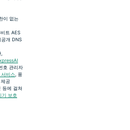
한이 없는
56비트 AES
비공개 DNS
,
xpressAI
번호 관리자
객 서비스
, 풍
 제공
릿 등에 걸쳐
기기 보호