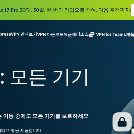
e 17 Pro 30대. 30일. 한 번의 가입으로 참여. 다음 추첨까지:
xpressVPN 만나보기
리소스
VPN 다운로드
요금제
VPN for Teams
제
ExpressVPN
ExpressMailGuard
113개 국가의
Get fast, secure
메일 수신함과 신원을
안전한 서버를
노로그 정책
Windows
VPN이란?
NEW
ing teams. Easy
보호하는 비공개 이메
갖춘 업계 최고
여러 기기에서 사용 가능
MacOS
입문자용 VPN
NEW
age, built to
: 모든 기기
일 릴레이 서비스입니
의 초고속 VPN
holiday.
안전하게 이용하는 온라인 서비스
Linux
VPN 사용 방법
NEW
다.
입니다.
eSIM
모든 기능 살펴보기
VPN 암호화 정보
ExpressAI
150개 이
컨피덴셜 컴퓨
지역에서 
ExpressKeys
팅으로 구동되
가능한 무
안전한 비밀번
하나의 구독으로 종합적
어 프라이버시
eSIM.
호 관리와 다중
세요. 완벽한 작동으로
중심 인공 지
인증 등을 제공
또는 이동 중에도 모든 기기를 보호하세요
능을 선사하는
합니다.
모든 제품 보기
최초의 소비자
용 AI입니다.
V용 네이티브 앱을 제공합니다