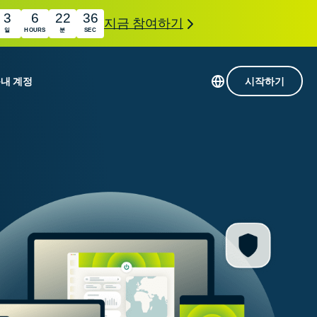
3
6
22
35
지금 참여하기
일
HOURS
분
SEC
품
내 계정
시작하기
113개 국가의 서버
Intego
초고속 VPN
com
Award-
게임용 VPN
winning
ExpressVPN 소개
macOS
상의
antivirus,
사용
firewall,
료
인 첨단 개인정보 보호 및 보안 도구를 이용해 보
system tools,
 더욱 탁월한 디지털 라이프를 선사합니다.
and more.