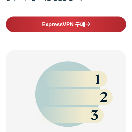
ExpressVPN 구매