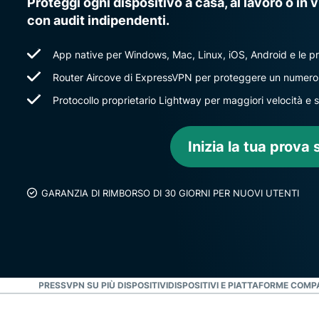
Proteggi ogni dispositivo a casa, al lavoro o in
con audit indipendenti.
App native per Windows, Mac, Linux, iOS, Android e le pri
Router Aircove di ExpressVPN per proteggere un numero ill
Protocollo proprietario Lightway per maggiori velocità e so
Inizia la tua prova 
GARANZIA DI RIMBORSO DI 30 GIORNI PER NUOVI UTENTI
RARE EXPRESSVPN SU PIÙ DISPOSITIVI
DISPOSITIVI E PIATTAFORME COMPA