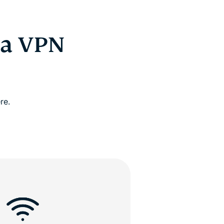
na VPN
re.