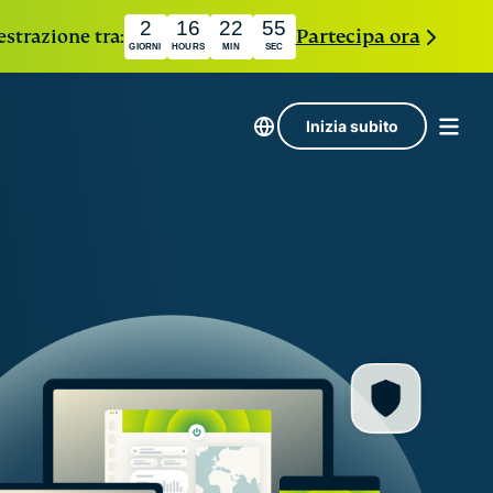
2
16
22
54
estrazione tra:
Partecipa ora
GIORNI
HOURS
MIN
SEC
Inizia subito