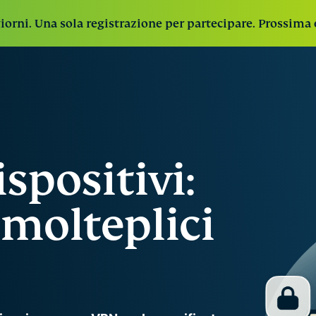
iorni. Una sola registrazione per partecipare. Prossima 
spositivi:
 molteplici