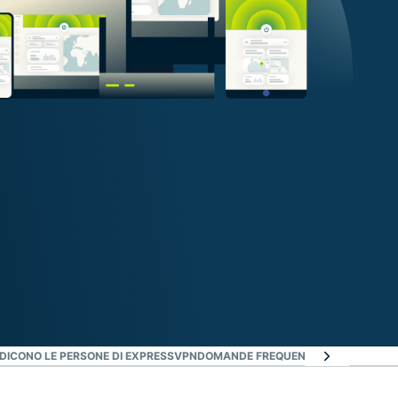
DICONO LE PERSONE DI EXPRESSVPN
DOMANDE FREQUENTI SULLE VPN PER 