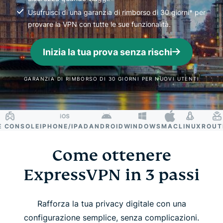
Usufruisci di una garanzia di rimborso di 30 giorni* per
provare la VPN con tutte le sue funzionalità.
Inizia la tua prova senza rischi
GARANZIA DI RIMBORSO DI 30 GIORNI PER NUOVI UTENTI
ONSOLE
IPHONE/IPAD
ANDROID
WINDOWS
MAC
LINUX
ROUTER
Come ottenere
ExpressVPN in 3 passi
Rafforza la tua privacy digitale con una
configurazione semplice, senza complicazioni.