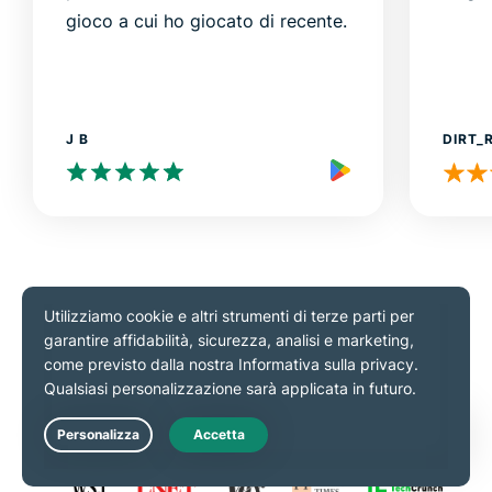
gioco a cui ho giocato di recente.
J B
DIRT_
Valutato 4,4 su 5
Valutato 4,7 su 5
Vista su
Live Chat