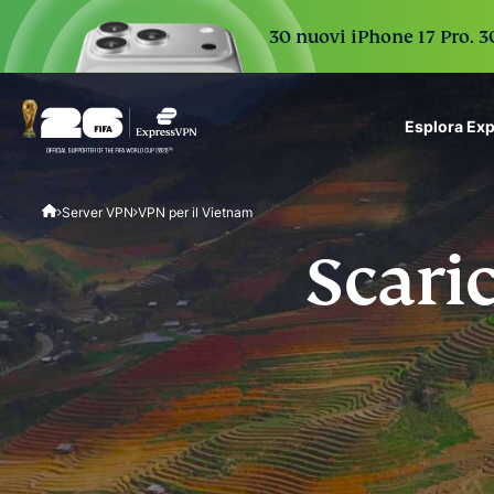
30 nuovi iPhone 17 Pro. 3
Esplora Ex
ExpressVPN for Teams
Server VPN
VPN per il Vietnam
VPN protection for grow
to deploy, simple to man
Scari
scale.