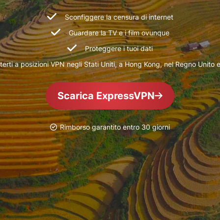
che mette al
altro.
primo posto la
Sconfiggere la censura di internet
privacy.
Guardare la TV e i film ovunque
Identity
Defender
Proteggere i tuoi dati
Una potente
erti a posizioni VPN negli Stati Uniti, a Hong Kong, nel Regno Unito e
serie di
strumenti per
la protezione
Scarica ExpressVPN
dell'identità,
il
monitoraggio
Rimborso garantito entro 30 giorni
e la
rimozione dei
dati