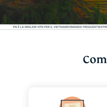
VPN PIÙ AFFIDABILE
Miglior VPN per il
Vietnam
XPRESSVPN È LA MIGLIOR VPN PER IL VIETNAM
DOMANDE FREQUENTI
EXPRE
Come