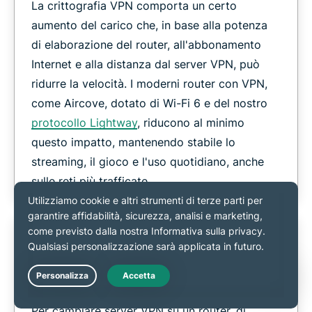
La crittografia VPN comporta un certo
aumento del carico che, in base alla potenza
di elaborazione del router, all'abbonamento
Internet e alla distanza dal server VPN, può
ridurre la velocità. I moderni router con VPN,
come Aircove, dotato di Wi-Fi 6 e del nostro
protocollo Lightway
, riducono al minimo
questo impatto, mantenendo stabile lo
streaming, il gioco e l'uso quotidiano, anche
sulle reti più trafficate.
È facile cambiare server su un router?
Live Chat
Per cambiare server VPN su un router, di