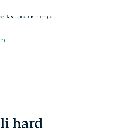
ver lavorano insieme per
kb)
li hard