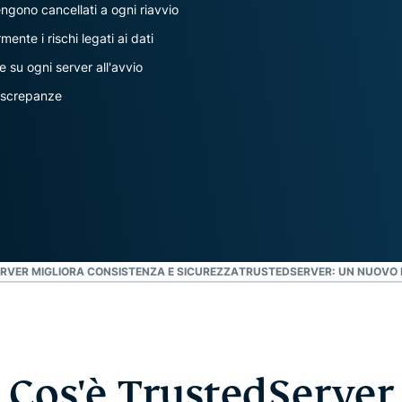
che mette al
engono cancellati a ogni riavvio
altro.
primo posto la
ente i rischi legati ai dati
privacy.
Identity
 su ogni server all'avvio
Defender
iscrepanze
Una potente
serie di
strumenti per
la protezione
dell'identità,
il
monitoraggio
e la
rimozione dei
RVER MIGLIORA CONSISTENZA E SICUREZZA
TRUSTEDSERVER: UN NUOVO L
dati
Cos'è TrustedServer