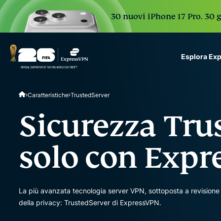
30 nuovi iPhone 17 Pro. 30 g
Esplora Ex
ExpressVPN for Teams
Caratteristiche
TrustedServer
VPN protection for grow
to deploy, simple to man
Sicurezza Tru
scale.
solo con Exp
La più avanzata tecnologia server VPN, sottoposta a revisione 
della privacy: TrustedServer di ExpressVPN.