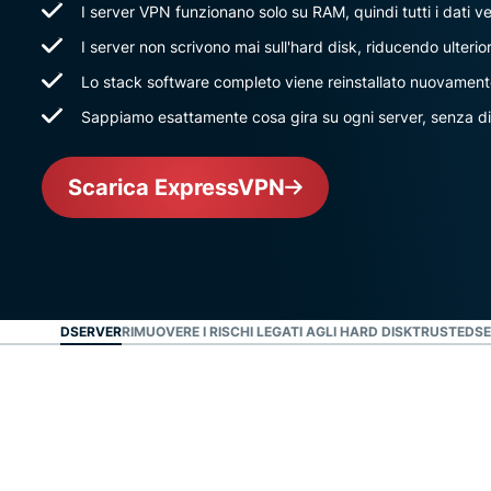
I server VPN funzionano solo su RAM, quindi tutti i dati v
I server non scrivono mai sull'hard disk, riducendo ulteriorm
Lo stack software completo viene reinstallato nuovamente
Sappiamo esattamente cosa gira su ogni server, senza d
Scarica ExpressVPN
È TRUSTEDSERVER
RIMUOVERE I RISCHI LEGATI AGLI HARD DISK
TRUSTEDSE