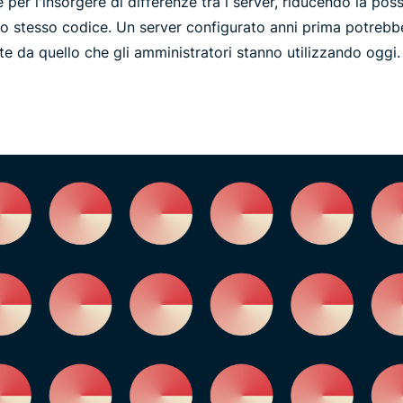
er l'insorgere di differenze tra i server, riducendo la possi
lo stesso codice. Un server configurato anni prima potreb
e da quello che gli amministratori stanno utilizzando oggi.