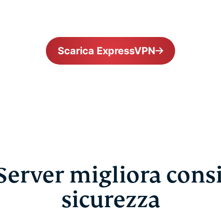
Scarica ExpressVPN
erver migliora cons
sicurezza