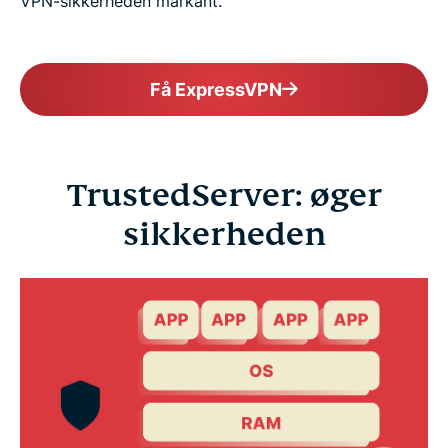
VPN-sikkerheden markant.
Få ExpressVPN
TrustedServer: øger
sikkerheden