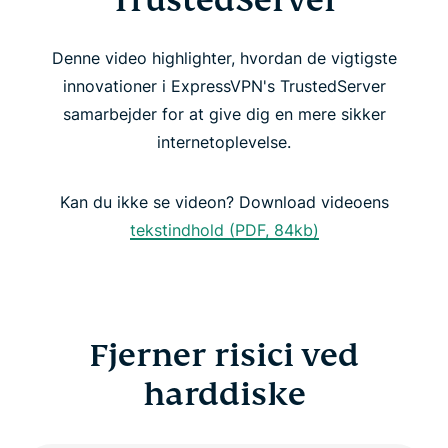
TrustedServer
Fjerner risici ved harddiske
Denne video highlighter, hvordan de vigtigste
TrustedServer øger pålidelighed og sikkerhed
innovationer i ExpressVPN's TrustedServer
samarbejder for at give dig en mere sikker
TrustedServer: øger sikkerheden
internetoplevelse.
Få den eneste VPN med TrustedServer-teknologi
Kan du ikke se videon? Download videoens
tekstindhold (PDF, 84kb)
Fjerner risici ved
harddiske