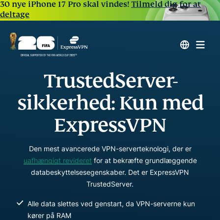
30 nye iPhone 17 Pro skal vindes!
Tilmeld dig for at
deltage
TrustedServer-
sikkerhed: Kun med
ExpressVPN
Den mest avancerede VPN-serverteknologi, der er
uafhængigt revideret
for at bekræfte grundlæggende
databeskyttelsesegenskaber. Det er ExpressVPN
TrustedServer.
Alle data slettes ved genstart, da VPN-serverne kun
kører på RAM