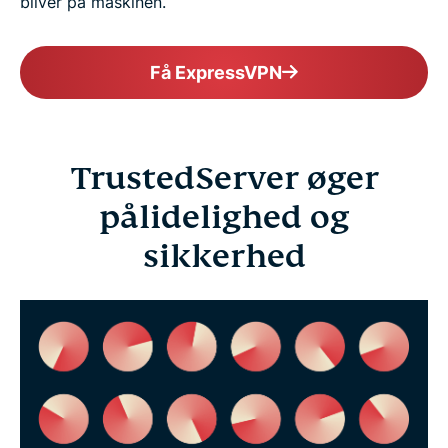
bliver på maskinen.
Få ExpressVPN
TrustedServer øger
pålidelighed og
sikkerhed