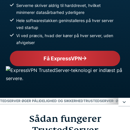
Serverne skriver aldrig til harddrevet, hvilket
minimerer datasårbarhed yderligere
Hele softwarestakken geninstalleres på hver server
ved startup
Vi ved præcis, hvad der kører på hver server, uden
afvigelser
Få ExpressVPN
TEDSERVER ØGER PÅLIDELIGHED OG SIKKERHED
TRUSTEDSERVER: ØGER S
Sådan fungerer
Sådan fungerer TrustedServer