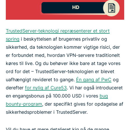
TrustedServer-teknologi repræsenterer et stort
spring
i beskyttelsen af brugernes privatliv og
sikkerhed, da teknologien kommer vigtige risici, der
er forbundet med, hvordan VPN-servere traditionelt
køres til live. Og du behøver ikke bare at tage vores
ord for det – TrustedServer-teknologien er blevet
uafhængigt revideret to gange.
Én gang af PwC
og
derefter
for nylig af Cure53
. Vi har også introduceret
en engangsbonus på 100.000 USD i vores
bug
bounty-program
, der specifikt gives for opdagelse af
sikkerhedsproblemer i TrustedServer.
Vil du have et mere detaljeret kig på de mange