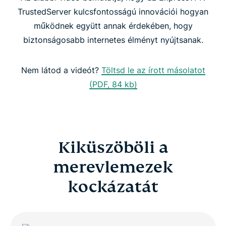
TrustedServer kulcsfontosságú innovációi hogyan
működnek együtt annak érdekében, hogy
A TrustedServer fokozza a következetességet és a
biztonságosabb internetes élményt nyújtsanak.
biztonságot
Nem látod a videót?
Töltsd le az írott másolatot
TrustedServer: Magasabbra emeli a biztonsági
(PDF, 84 kb)
lécet
Szerezd be az egyetlen VPN-t TrustedServer
technológiával
Kiküszöböli a
merevlemezek
kockázatát