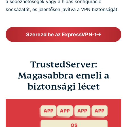
a sebezhetőségek vagy a hibás konfiguráció
kockázatát, és jelentősen javítva a VPN biztonságát.
Szerezd be az ExpressVPN-t
TrustedServer:
Magasabbra emeli a
biztonsági lécet