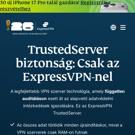
30 új iPhone 17 Pro talál gazdára!
Regisztrálj a
részvételhez
TrustedServer
biztonság: Csak az
ExpressVPN-nel
A legfejlettebb VPN szerver technológia, amely
független
auditáláson
esett át az alapvető adatvédelmi
intézkedések igazolására. Ez az ExpressVPN
TrustedServer.
Az összes adat törlődik minden újraindításkor, mivel a
VPN szerverek csak RAM-on futnak