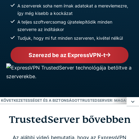
A szerverek soha nem írnak adatokat a merevlemezre,
így még kisebb a kockázat
A teljes szoftvercsomag újratelepítődik minden
szerverre az indításkor
Tudjuk, hogy mi fut minden szerveren, kivétel nélkül
Szerezd be az ExpressVPN-t
 KÖVETKEZETESSÉGET ÉS A BIZTONSÁGOT
TRUSTEDSERVER: MAGASABBRA 
TrustedServer bővebben
TrustedServer bővebben
Kiküszöböli a merevlemezek kockázatát
Az alábbi videó bemutatja, hogy az ExpressVPN