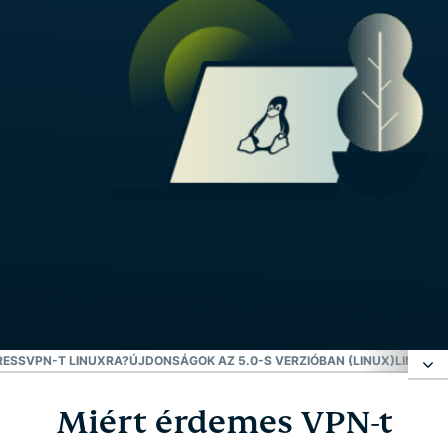
RESSVPN-T LINUXRA?
ÚJDONSÁGOK AZ 5.0-S VERZIÓBAN (LINUX)
LINUX-D
Miért érdemes VPN-t
Miért érdemes VPN-t használni Linuxon?