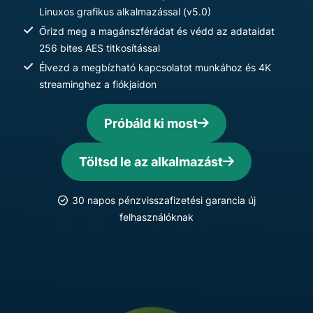
Linuxos grafikus alkalmazással (v5.0)
Őrizd meg a magánszférádat és védd az adataidat
256 bites AES titkosítással
Élvezd a megbízható kapcsolatot munkához és 4K
streaminghez a fiókjaidon
Próbáld ki most
Töltsd le az alkalmazást
30 napos pénzvisszafizetési garancia új
felhasználóknak