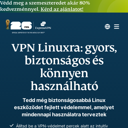
Védd meg a szemeszteredet akár 80%
kedvezménnyel.
Kérd az ajánlatot!
VPN Linuxra: gyors,
biztonságos és
könnyen
használható
Tedd még biztonságosabbá Linux
eszközödet fejlett védelemmel, amelyet
mindennapi használatra terveztek
Állítsd be a VPN-védelmet percek alatt az intuitív