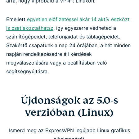
arra, hogy kipróbáld a VPN-t Linuxon.
Emellett
egyetlen előfizetéssel akár 14 aktív eszközt
is csatlakoztathatsz
, így egyszerre védheted a
számítógépeidet, telefonjaidat és táblagépeidet.
Szakértő csapatunk a nap 24 órájában, a hét minden
napján rendelkezésedre áll kérdések
megválaszolására vagy a beállításban való
segítségnyújtásra.
Újdonságok az 5.0-s
verzióban (Linux)
Ismerd meg az ExpressVPN legújabb Linux grafikus