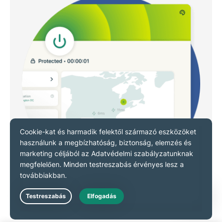
Újratervezett, kártyaalapú
Live Chat
irányítópult és interaktív térkép