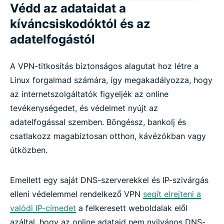
Gyakori kérdések
Védd az adataidat a
kíváncsiskodóktól és az
adatelfogástól
A VPN-titkosítás biztonságos alagutat hoz létre a
Linux forgalmad számára, így megakadályozza, hogy
az internetszolgáltatók figyeljék az online
tevékenységedet, és védelmet nyújt az
adatelfogással szemben. Böngéssz, bankolj és
csatlakozz magabiztosan otthon, kávézókban vagy
útközben.
Emellett egy saját DNS-szerverekkel és IP-szivárgás
elleni védelemmel rendelkező VPN
segít elrejteni a
valódi IP-címedet
a felkeresett weboldalak elől
azáltal, hogy az online adataid nem nyilvános DNS-