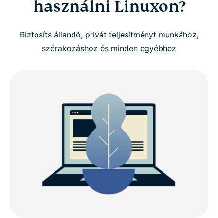
használni Linuxon?
Az ExpressVPN beállítása Linuxon
Biztosíts állandó, privát teljesítményt munkához,
Mire figyelj Linux VPN választásakor
szórakozáshoz és minden egyébhez
Miért válaszd az ExpressVPN-t Linuxra?
Újdonságok az 5.0-s verzióban (Linux)
Linux-disztribúciós kompatibilitás
ExpressVPN Linuxra: Speciális funkciók
Mit mondanak az emberek az ExpressVPN-ről