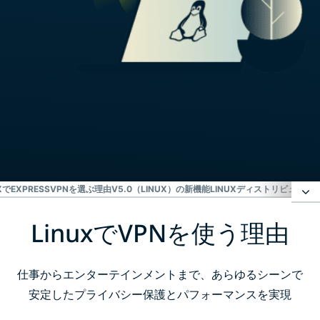
UXでEXPRESSVPNを選ぶ理由
V5.0（LINUX）の新機能
LINUXディストリビューシ
LinuxでVPNを使う理由
LinuxでVPNを使う理由
LinuxでExpressVPNを設定する方法
仕事からエンターテインメントまで、あらゆるシーンで
安定したプライバシー保護とパフォーマンスを実現
Linux向けVPNを選ぶ際のポイント