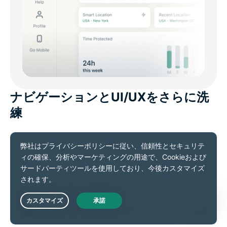
ナビゲーションとUI/UXをさらに洗
練
Settings、Help、Add-ons、Profileへ素早くアクセス
できる右側スライドインパネル
より滑らかで自然なアニメーション
環境に応じて最適化されるスクロール挙動
見やすさを高めた余白設計とレイアウト
Live Chat
階層構造を明確化したモダンな通知デザイン