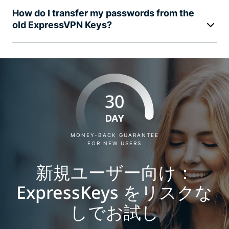
How do I transfer my passwords from the
old ExpressVPN Keys?
30
DAY
MONEY-BACK GUARANTEE
FOR NEW USERS
新規ユーザー向け：
ExpressKeys をリスクな
しでお試し