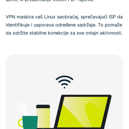
VPN maskira vaš Linux saobraćaj, sprečavajući ISP da
identifikuje i usporava određene sadržaje. To pomaže
da održite stabilne konekcije za sve onlajn aktivnosti.