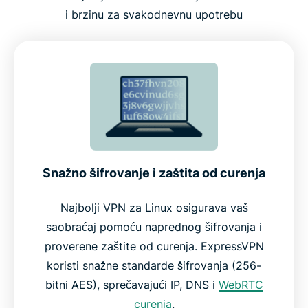
i brzinu za svakodnevnu upotrebu
Snažno šifrovanje i zaštita od curenja
Najbolji VPN za Linux osigurava vaš
saobraćaj pomoću naprednog šifrovanja i
proverene zaštite od curenja. ExpressVPN
koristi snažne standarde šifrovanja (256-
bitni AES), sprečavajući IP, DNS i
WebRTC
curenja
.