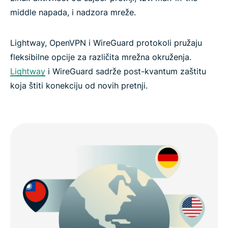
middle napada, i nadzora mreže.
Lightway, OpenVPN i WireGuard protokoli pružaju
fleksibilne opcije za različita mrežna okruženja.
Lightway
i WireGuard sadrže post-kvantum zaštitu
koja štiti konekciju od novih pretnji.