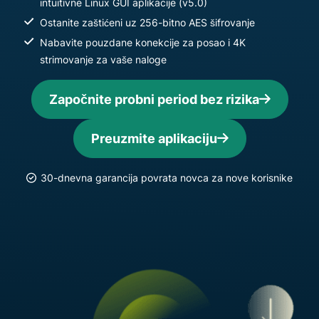
intuitivne Linux GUI aplikacije (v5.0)
Ostanite zaštićeni uz 256-bitno AES šifrovanje
Nabavite pouzdane konekcije za posao i 4K
strimovanje za vaše naloge
Započnite probni period bez rizika
Preuzmite aplikaciju
30-dnevna garancija povrata novca za nove korisnike