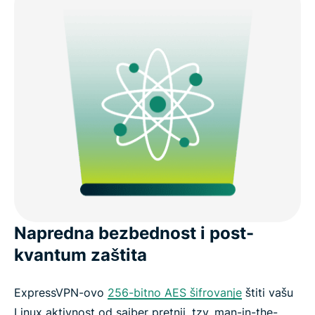
Napredna bezbednost i post-
kvantum zaštita
ExpressVPN-ovo
256-bitno AES šifrovanje
štiti vašu
Linux aktivnost od sajber pretnji, tzv. man-in-the-