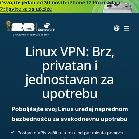
Osvojite jedan od 30 novih iPhone 17 Pro uređaja!
Prijavite se za učešće
Linux VPN: Brz,
privatan i
jednostavan za
upotrebu
Poboljšajte svoj Linux uređaj naprednom
bezbednošću za svakodnevnu upotrebu
Postavite VPN zašititu u roku od par minuta pomoću