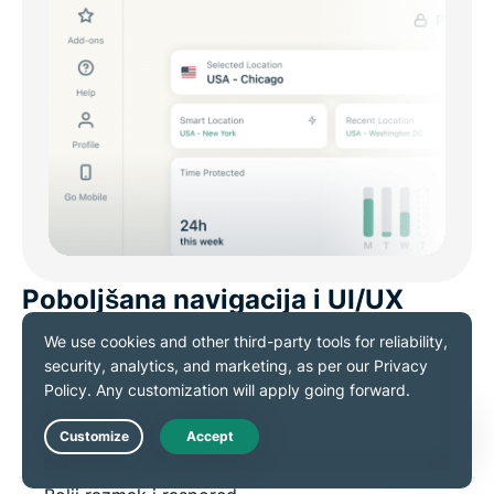
Poboljšana navigacija i UI/UX
Navigacija u kliznom desnom panelu za
Podešavanja, Pomoć, Dodatke i Profil.
Stabilnije animacije
Live Chat
Adaptivno skrolovanje