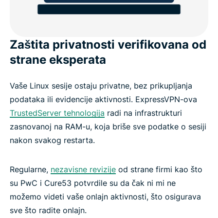
Zaštita privatnosti verifikovana od
strane eksperata
Vaše Linux sesije ostaju privatne, bez prikupljanja
podataka ili evidencije aktivnosti. ExpressVPN-ova
TrustedServer tehnologija
radi na infrastrukturi
zasnovanoj na RAM-u, koja briše sve podatke o sesiji
nakon svakog restarta.
Regularne,
nezavisne revizije
od strane firmi kao što
su PwC i Cure53 potvrdile su da čak ni mi ne
možemo videti vaše onlajn aktivnosti, što osigurava
sve što radite onlajn.