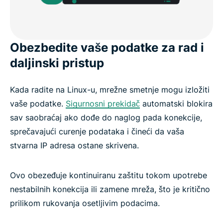
Obezbedite vaše podatke za rad i
daljinski pristup
Kada radite na Linux-u, mrežne smetnje mogu izložiti
vaše podatke.
Sigurnosni prekidač
automatski blokira
sav saobraćaj ako dođe do naglog pada konekcije,
sprečavajući curenje podataka i čineći da vaša
stvarna IP adresa ostane skrivena.
Ovo obezeđuje kontinuiranu zaštitu tokom upotrebe
nestabilnih konekcija ili zamene mreža, što je kritično
prilikom rukovanja osetljivim podacima.