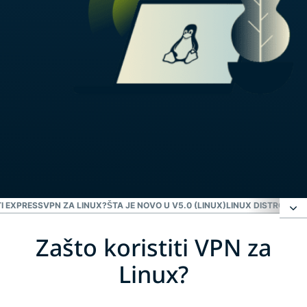
I EXPRESSVPN ZA LINUX?
ŠTA JE NOVO U V5.0 (LINUX)
LINUX DISTRO KOM
Zašto koristiti VPN za
Zašto koristiti VPN za Linux?
Linux?
Kako postaviti ExpressVPN na Linux