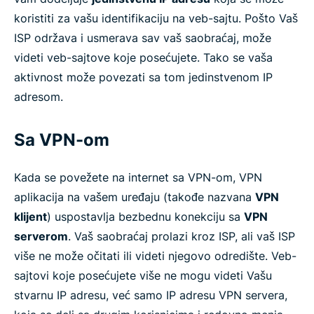
koristiti za vašu identifikaciju na veb-sajtu. Pošto Vaš
ISP održava i usmerava sav vaš saobraćaj, može
videti veb-sajtove koje posećujete. Tako se vaša
aktivnost može povezati sa tom jedinstvenom IP
adresom.
Sa VPN-om
Kada se povežete na internet sa VPN-om, VPN
aplikacija na vašem uređaju (takođe nazvana
VPN
klijent
) uspostavlja bezbednu konekciju sa
VPN
serverom
. Vaš saobraćaj prolazi kroz ISP, ali vaš ISP
više ne može očitati ili videti njegovo odredište. Veb-
sajtovi koje posećujete više ne mogu videti Vašu
stvarnu IP adresu, već samo IP adresu VPN servera,