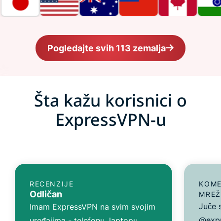
Pogledajte svih 113 zemalja
Šta kažu korisnici o
ExpressVPN-u
RECENZIJE
KOME
Odličan
MREŽ
Juče 
Imam ExpressVPN na svim svojim
@expr
uređajima - telefonu, laptopu,