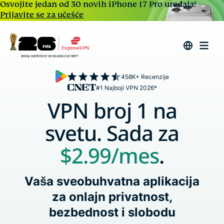
Osvojite jedan od 30 novih iPhone 17 Pro uređaja!
Prijavite se za učešće
458K+ Recenzije
#1 Najboji VPN 2026*
VPN broj 1 na
svetu. Sada za
$2.99
/mes
.
Vaša sveobuhvatna aplikacija
za onlajn privatnost,
bezbednost i slobodu