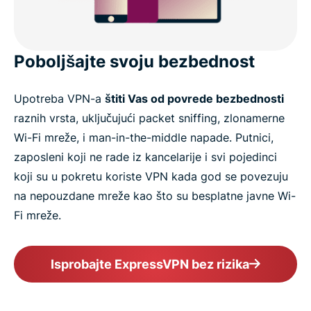
Poboljšajte svoju bezbednost
Upotreba VPN-a
štiti Vas od povrede bezbednosti
raznih vrsta, uključujući packet sniffing, zlonamerne
Wi-Fi mreže, i man-in-the-middle napade. Putnici,
zaposleni koji ne rade iz kancelarije i svi pojedinci
koji su u pokretu koriste VPN kada god se povezuju
na nepouzdane mreže kao što su besplatne javne Wi-
Fi mreže.
Isprobajte ExpressVPN bez rizika