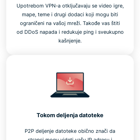
Upotrebom VPN-a otključavaju se video igre,
mape, teme i drugi dodaci koji mogu biti
ograničeni na vašoj mreži. Takođe vas štiti
od DDoS napada i redukuje ping i sveukupno
kašnjenje.
Tokom deljenja datoteke
P2P deljenje datoteke obično znači da
stranci mogu videti vašu IP adresu i