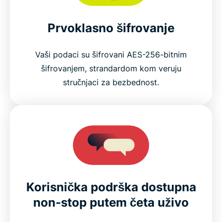
Prvoklasno šifrovanje
Vaši podaci su šifrovani AES-256-bitnim
šifrovanjem, strandardom kom veruju
stručnjaci za bezbednost.
Korisnička podrška dostupna
non-stop putem četa uživo