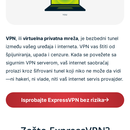
VPN
, ili
virtuelna privatna mreža
, je bezbedni tunel
između vašeg uređaja i interneta. VPN vas štiti od
špijuniranja, upada i cenzure. Kada se povežete sa
sigurnim VPN serverom, vaš internet saobraćaj
prolazi kroz šifrovani tunel koji niko ne može da vidi
—ni hakeri, ni vlade, niti vaš internet servis provajder.
Isprobajte ExpressVPN bez rizika