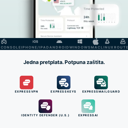
ONSOLE
IPHONE/IPAD
ANDROID
WINDOWS
MAC
LINUX
ROUTER
S
Jedna pretplata. Potpuna zaštita.
EXPRESSVPN
EXPRESSKEYS
EXPRESSMAILGUARD
IDENTITY DEFENDER (U.S.)
EXPRESSAI