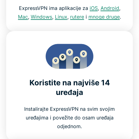
ExpressVPN ima aplikacije za
iOS
,
Android
,
Mac
,
Windows
,
Linux
,
rutere
i
mnoge druge
.
Koristite na najviše 14
uređaja
Instalirajte ExpressVPN na svim svojim
uređajima i povežite do osam uređaja
odjednom.