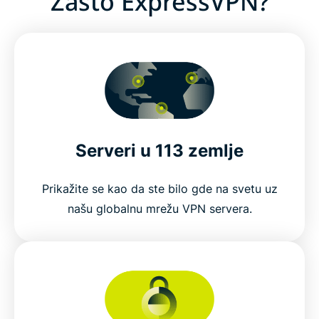
Zašto ExpressVPN?
Serveri u 113 zemlje
Prikažite se kao da ste bilo gde na svetu uz
našu globalnu mrežu VPN servera.