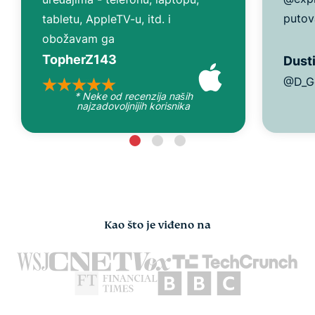
putov
tabletu, AppleTV-u, itd. i
obožavam ga
TopherZ143
Dusti
@D_G
* Neke od recenzija naših
najzadovoljnijih korisnika
Kao što je viđeno na