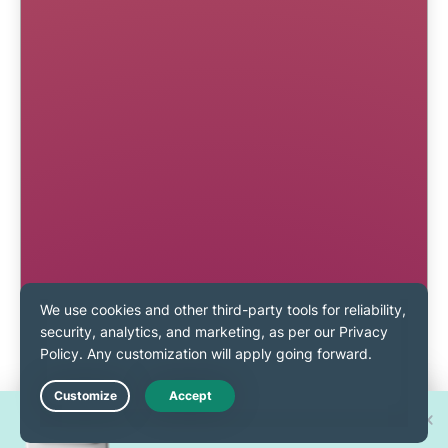
Osvojite jedan od 30 novih
Live Chat
iPhone 17 Pro uređaja!