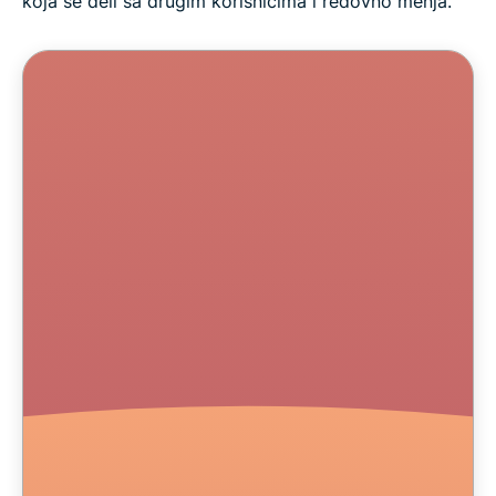
koja se deli sa drugim korisnicima i redovno menja.