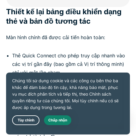
Thiết kế lại bảng điều khiển dạng
thẻ và bản đồ tương tác
Màn hình chính đã được cải tiến hoàn toàn:
Thẻ Quick Connect cho phép truy cập nhanh vào
các vị trí gần đây (bao gồm cả Vị trí thông minh)
chỉ với một lần chạm
Thẻ khu vực để xem và thay đổi máy chủ hiện tại
Thẻ Time-Protected hiển thị thời lượng kết nối và
giao thức
Bản đồ vị trí máy chủ trực quan với các điểm đánh
dấu thông minh và chú thích công cụ
Live Chat
Cải thiện hành vi của công cụ chọn vị trí khi chọn