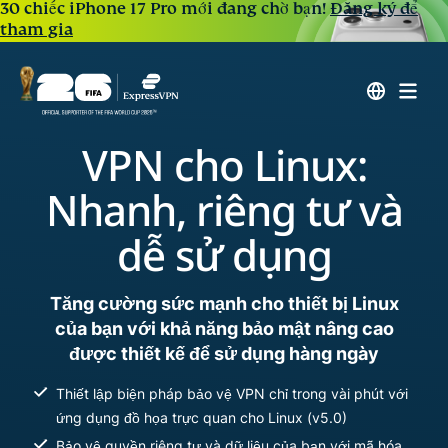
30 chiếc iPhone 17 Pro mới đang chờ bạn!
Đăng ký để
tham gia
VPN cho Linux:
Nhanh, riêng tư và
dễ sử dụng
Tăng cường sức mạnh cho thiết bị Linux
của bạn với khả năng bảo mật nâng cao
được thiết kế để sử dụng hàng ngày
Thiết lập biện pháp bảo vệ VPN chỉ trong vài phút với
ứng dụng đồ họa trực quan cho Linux (v5.0)
Bảo vệ quyền riêng tư và dữ liệu của bạn với mã hóa