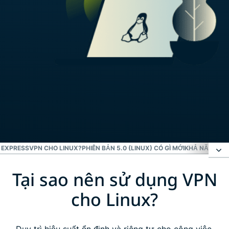
 EXPRESSVPN CHO LINUX?
PHIÊN BẢN 5.0 (LINUX) CÓ GÌ MỚI
KHẢ NĂNG TƯƠ
Tại sao nên sử dụng VPN
Tại sao nên sử dụng VPN cho Linux?
cho Linux?
Hướng dẫn cài đặt ExpressVPN trên Linux