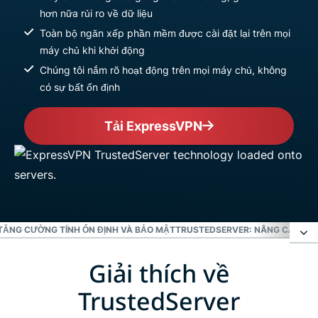
hơn nữa rủi ro về dữ liệu
Toàn bộ ngăn xếp phần mềm được cài đặt lại trên mọi
máy chủ khi khởi động
Chúng tôi nắm rõ hoạt động trên mọi máy chủ, không
có sự bất ổn định
Tải ExpressVPN
TĂNG CƯỜNG TÍNH ỔN ĐỊNH VÀ BẢO MẬT
TRUSTEDSERVER: NÂNG CAO TI
Giải thích về
Giải thích về TrustedServer
TrustedServer
Loại bỏ rủi ro của ổ cứng