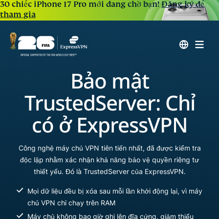
30 chiếc iPhone 17 Pro mới đang chờ bạn!
Đăng ký để
tham gia
Bảo mật
TrustedServer: Chỉ
có ở ExpressVPN
Công nghệ máy chủ VPN tiên tiến nhất, đã được kiểm tra
độc lập nhằm xác nhận khả năng bảo vệ quyền riêng tư
thiết yếu. Đó là TrustedServer của ExpressVPN.
Mọi dữ liệu đều bị xóa sau mỗi lần khởi động lại, vì máy
chủ VPN chỉ chạy trên RAM
Máy chủ không bao giờ ghi lên đĩa cứng, giảm thiểu