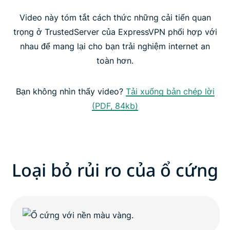
Video này tóm tắt cách thức những cải tiến quan
TrustedServer tăng cường tính ổn định và bảo mật
trọng ở TrustedServer của ExpressVPN phối hợp với
nhau để mang lại cho bạn trải nghiệm internet an
TrustedServer: Nâng cao tiêu chuẩn bảo mật
toàn hơn.
Tải VPN duy nhất có công nghệ TrustedServer
Bạn không nhìn thấy video?
Tải xuống bản chép lời
(PDF, 84kb)
Loại bỏ rủi ro của ổ cứng