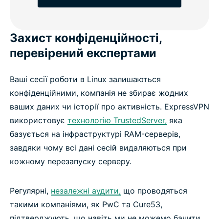
Захист конфіденційності,
перевірений експертами
Ваші сесії роботи в Linux залишаються
конфіденційними, компанія не збирає жодних
ваших даних чи історії про активність. ExpressVPN
використовує
технологію TrustedServer,
яка
базується на інфраструктурі RAM-серверів,
завдяки чому всі дані сесій видаляються при
кожному перезапуску серверу.
Регулярні,
незалежні аудити,
що проводяться
такими компаніями, як PwC та Cure53,
підтверджують, що навіть ми не можемо бачити,