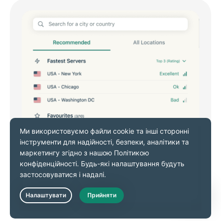
Live Chat
Система «Улюблених»