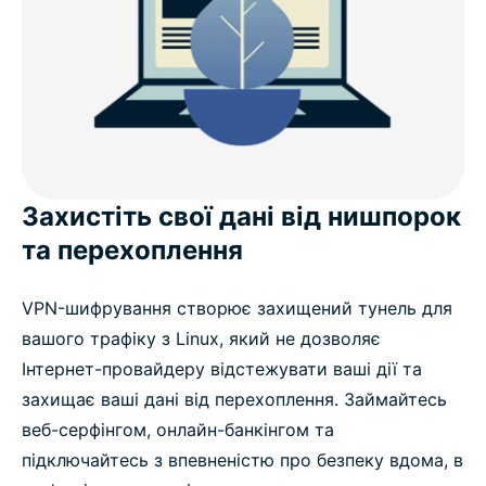
ExpressVPN для Linux: Розширені функції
Що Користувачі Думають Про ExpressVPN
Часті Питання
Захистіть свої дані від нишпорок
та перехоплення
VPN-шифрування створює захищений тунель для
вашого трафіку з Linux, який не дозволяє
Інтернет-провайдеру відстежувати ваші дії та
захищає ваші дані від перехоплення. Займайтесь
веб-серфінгом, онлайн-банкінгом та
підключайтесь з впевненістю про безпеку вдома, в