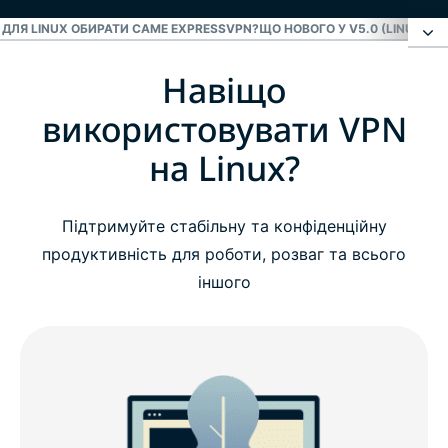
 ДЛЯ LINUX ОБИРАТИ САМЕ EXPRESSVPN?
ЩО НОВОГО У V5.0 (LINUX)
СУ
Навіщо
Навіщо використовувати VPN на Linux?
використовувати VPN
Як налаштувати ExpressVPN на Linux
на Linux?
На що звертати увагу під час пошуку VPN для
Підтримуйте стабільну та конфіденційну
Linux
продуктивність для роботи, розваг та всього
іншого
Навіщо для Linux обирати саме ExpressVPN?
Що нового у v5.0 (Linux)
Сумісність з дистрибутивами Linux