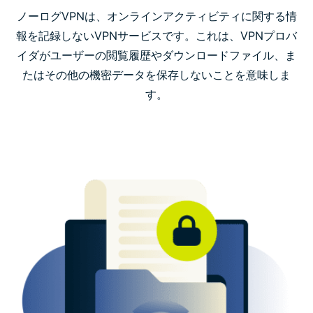
ExpressVPN：信頼できるノーログVPN
ノーログVPNは、オンラインアクティビティに関する情
報を記録しないVPNサービスです。これは、VPNプロバ
イダがユーザーの閲覧履歴やダウンロードファイル、ま
ExpressVPNはログを記録しますか？
たはその他の機密データを保存しないことを意味しま
す。
ExpressVPNが収集する情報とその理由
よくある質問(FAQ)：ノーログVPNについて
あらゆるデバイスにExpressVPNをダウンロード
VPN使用に関する詳細
接続ログとアクティビティログを保持しないVPNをお
探しですか？