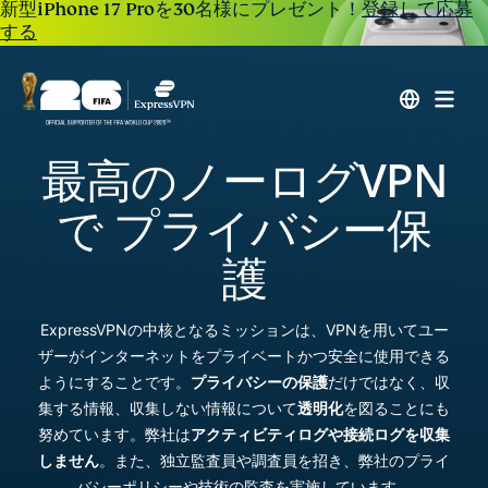
新型iPhone 17 Proを30名様にプレゼント！
登録して応募
する
最高のノーログVPN
で プライバシー保
護
ExpressVPNの中核となるミッションは、VPNを用いてユー
ザーがインターネットをプライベートかつ安全に使用できる
ようにすることです。
プライバシーの保護
だけではなく、収
集する情報、収集しない情報について
透明化
を図ることにも
努めています。弊社は
アクティビティログや接続ログを収集
しません
。また、独立監査員や調査員を招き、弊社のプライ
バシーポリシーや技術の監査を実施しています。