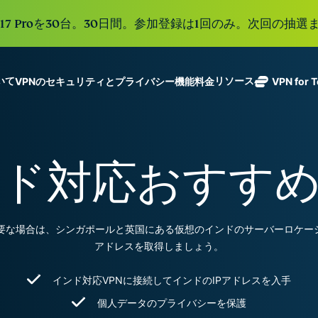
e 17 Proを30台。30日間。参加登録は1回のみ。次回の抽選ま
ついて
リソース
VPNのセキュリティとプライバシー機能
料金
VPN for 
ExpressVPN
業界をリード
Get fast, secure
ExpressMailGuard
する超高速
ノーログポリシー]
Windows
VPNとは
新機能
ing teams. Easy
受信トレイと個人情
VPN。113か
複数のデバイスで利用
MacOS
初心者向けVPN
新機能
age, built to
ド対応おすすめ
報を守るプライベー
国のセキュア
オンラインサービスに安全にアクセス
Linux
VPNの使い方
新機能
トメールリレーサー
holiday.
なサーバーを
すべての機能を見る
VPN暗号化の仕
ビス。
eSIM
備えていま
150以上の
す。
と地域で使
ExpressAI
要な場合は、シンガポールと英国にある仮想のインドのサーバーロケーシ
る無料eSI
1つのサブスクリプシ
機密コンピュ
アドレスを取得しましょう。
張中のツール群を利用
ーティングを
ExpressKeys
採用した、プ
ルライフを向上させま
インド対応VPNに接続してインドのIPアドレスを入手
安全なパスワ
ライバシー重
ード管理や多
個人データのプライバシーを保護
視のインテリ
すべての製品を見る
要素認証な