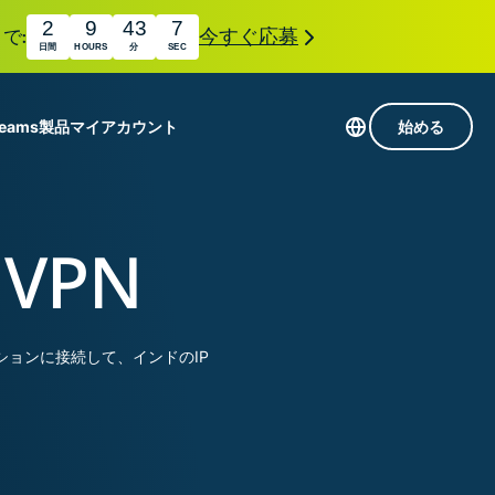
2
9
43
6
で:
今すぐ応募
日間
HOURS
分
SEC
Teams
製品
マイアカウント
始める
113か国のサーバー
Intego
高速VPN
VPN
Award-
ゲーミング向けVPN
com
winning
組み
ExpressVPNについて
macOS
国
antivirus,
え
ョンに接続して、インドのIP
firewall,
M。
ョンで、プライバシーとセキュリティを強化する拡
system tools,
できます。これらはシームレスに連携し、デジタ
and more.
す。