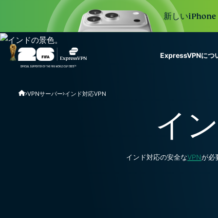
新しいiPhon
ExpressVPNに
ExpressVPN for Teams
VPNサーバー
インド対応VPN
VPN protection for grow
to deploy, simple to man
イン
scale.
インド対応の安全な
VPN
が必