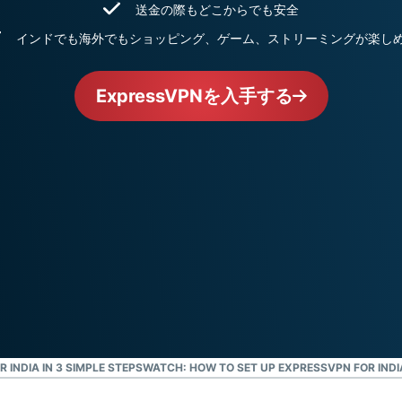
ジェンスを実
送金の際もどこからでも安全
ど。
現する初のコ
インドでも海外でもショッピング、ゲーム、ストリーミングが楽し
ンシューマー
向けAI。
Identity
ExpressVPNを入手する
Defender
ID保護・監
視・データ削
除を備えた強
力なツール
群。
 INDIA IN 3 SIMPLE STEPS
WATCH: HOW TO SET UP EXPRESSVPN FOR INDI