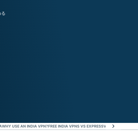
める
A
WHY USE AN INDIA VPN?
FREE INDIA VPNS VS EXPRESSVPN
WHY CHOOSE 